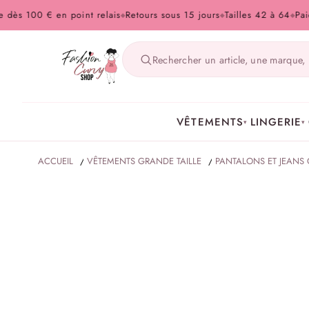
100 € en point relais
Retours sous 15 jours
Tailles 42 à 64
Paiement
◆
◆
◆
VÊTEMENTS
LINGERIE
▾
▾
ACCUEIL
/
VÊTEMENTS GRANDE TAILLE
/
PANTALONS ET JEANS 