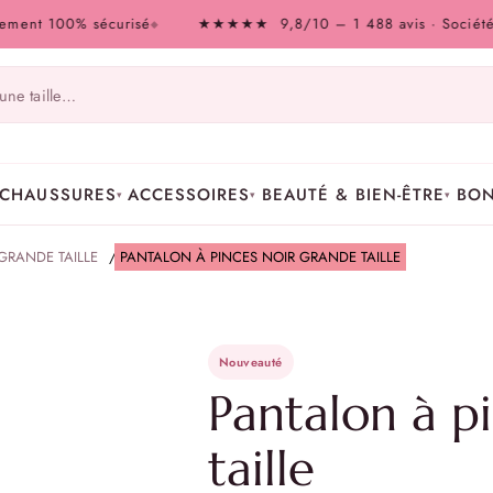
 100% sécurisé
★★★★★ 9,8/10 – 1 488 avis · Société des Av
◆
CHAUSSURES
ACCESSOIRES
BEAUTÉ & BIEN-ÊTRE
BON
▾
▾
▾
GRANDE TAILLE
/
PANTALON À PINCES NOIR GRANDE TAILLE
Nouveauté
Pantalon à p
taille