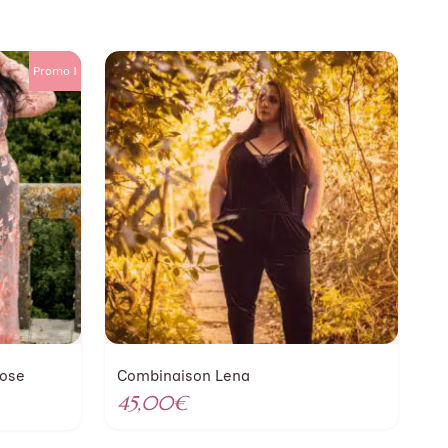
Promo !
rose
Combinaison Lena
45,00
€
x