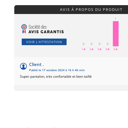
AVIS À PROPOS DU PRODUIT
1
VOIR L'ATTESTATION
0
0
0
0
1★
2★
3★
4★
5★
Client .
Publié le 17 octobre 2024 à 16 h 46 min
Super pantalon, très confortable et bien taillé