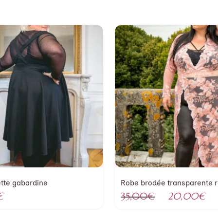
ette gabardine
Robe brodée transparente 
Le
Le
€
35,00
€
20,00
€
prix
pri