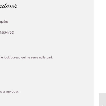
’adorer
aquées
 T5(54/56)
le look bureau qui ne serre nulle part.
epassage doux.