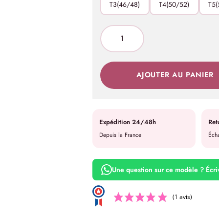
T3(46/48)
T4(50/52)
T5(
AJOUTER AU PANIER
Expédition 24/48h
Ret
Depuis la France
Écha
Une question sur ce modèle ? Écr
(1 avis)