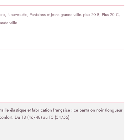
ris
,
Nouveautés
,
Pantalons et Jeans grande taille
,
plus 20 B
,
Plus 20 C
,
ande taille
aille élastique et fabrication française : ce pantalon noir (longueur
i confort. Du T3 (46/48) au T5 (54/56).