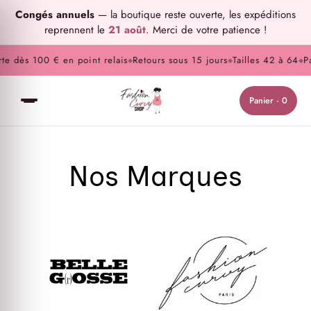
Congés annuels
— la boutique reste ouverte, les expéditions
reprennent le
21 août
. Merci de votre patience !
te dès 100 € en point relais
Retours sous 15 jours
Tailles 42 à 64
Pa
◆
◆
◆
Panier · 0
Nos Marques