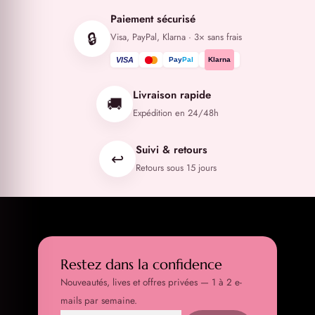
Paiement sécurisé
🔒
Visa, PayPal, Klarna · 3× sans frais
VISA
Pay
Pal
Klarna
Livraison rapide
🚚
Expédition en 24/48h
Suivi & retours
↩️
Retours sous 15 jours
Restez dans la confidence
Nouveautés, lives et offres privées — 1 à 2 e-
mails par semaine.