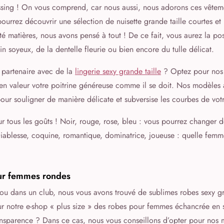
ssing ! On vous comprend, car nous aussi, nous adorons ces vêtemen
pourrez découvrir une sélection de nuisette grande taille courtes et
té matières, nous avons pensé à tout ! De ce fait, vous aurez la pos
in soyeux, de la dentelle fleurie ou bien encore du tulle délicat.
e partenaire avec de la
lingerie sexy grande taille
? Optez pour nos n
en valeur votre poitrine généreuse comme il se doit. Nos modèles 
our souligner de manière délicate et subversise les courbes de vot
ur tous les goûts ! Noir, rouge, rose, bleu : vous pourrez changer d
iablesse, coquine, romantique, dominatrice, joueuse : quelle femme
ur femmes rondes
 ou dans un club, nous vous avons trouvé de sublimes robes sexy gr
ur notre e-shop
« plus size »
des robes pour femmes échancrée en si
ransparence ? Dans ce cas, nous vous conseillons d’opter pour nos 