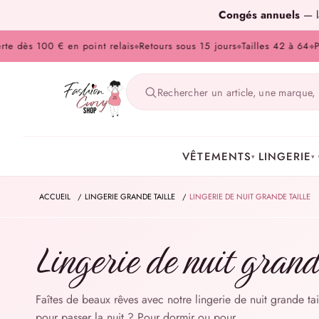
Congés annuels
— la
s 100 € en point relais
Retours sous 15 jours
Tailles 42 à 64
Paiemen
◆
◆
◆
VÊTEMENTS
LINGERIE
▾
▾
ACCUEIL
/
LINGERIE GRANDE TAILLE
/
LINGERIE DE NUIT GRANDE TAILLE
Lingerie de nuit grande
Faîtes de beaux rêves avec notre lingerie de nuit grande ta
pour passer la nuit ? Pour dormir ou pour…