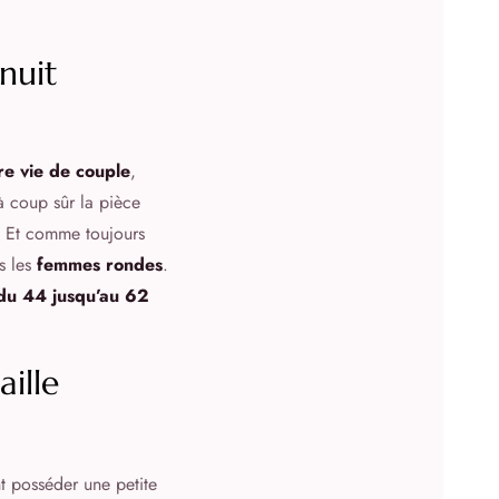
nuit
re vie de couple
,
à coup sûr la pièce
. Et comme toujours
s les
femmes rondes
.
du 44 jusqu’au 62
aille
nt posséder une petite