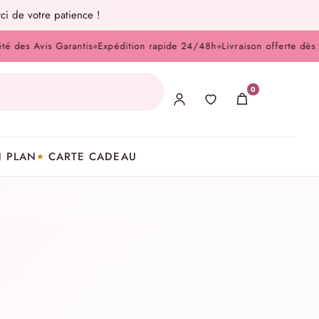
ci de votre patience !
vis Garantis
Expédition rapide 24/48h
Livraison offerte dès 100 € 
◆
◆
0
 PLAN
CARTE CADEAU