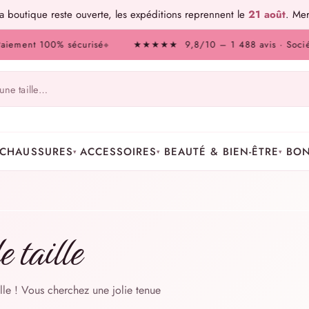
 boutique reste ouverte, les expéditions reprennent le
21 août
. Mer
t 100% sécurisé
★★★★★ 9,8/10 – 1 488 avis · Société des A
◆
CHAUSSURES
ACCESSOIRES
BEAUTÉ & BIEN-ÊTRE
BON
▾
▾
▾
 taille
ille ! Vous cherchez une jolie tenue