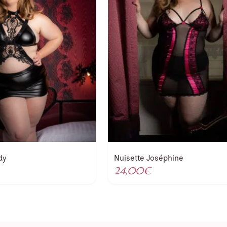
dy
Nuisette Joséphine
24,00
€