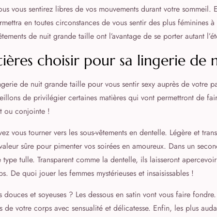
ous vous sentirez libres de vos mouvements durant votre sommeil. Enf
rmettra en toutes circonstances de vous sentir des plus féminines à
tements de nuit grande taille ont l’avantage de se porter autant l’ét
ières choisir pour sa lingerie de n
gerie de nuit grande taille pour vous sentir sexy auprès de votre p
illons de privilégier certaines matières qui vont permettront de fai
t ou conjointe !
ez vous tourner vers les sous-vêtements en dentelle. Légère et trans
e valeur sûre pour pimenter vos soirées en amoureux. Dans un seco
 type tulle. Transparent comme la dentelle, ils laisseront apercevoi
ps. De quoi jouer les femmes mystérieuses et insaisissables !
 douces et soyeuses ? Les dessous en satin vont vous faire fondre. Br
 de votre corps avec sensualité et délicatesse. Enfin, les plus aud