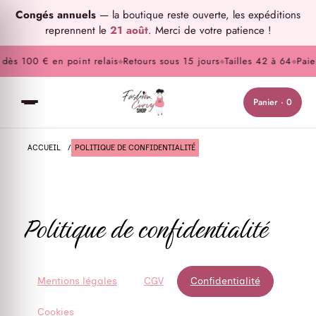
Congés annuels
— la boutique reste ouverte, les expéditions
reprennent le
21 août
. Merci de votre patience !
ès 100 € en point relais
Retours sous 15 jours
Tailles 42 à 64
Paieme
◆
◆
◆
Panier · 0
ACCUEIL
/
POLITIQUE DE CONFIDENTIALITÉ
Politique de confidentialité
Mentions légales
CGV
Confidentialité
Cookies