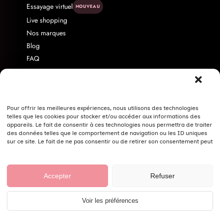
Essayage virtuel
NOUVEAU
Live shopping
Nos marques
Blog
FAQ
Livraison & Retour
Contact
À propos
Pour offrir les meilleures expériences, nous utilisons des technologies
Programme d'affiliation
telles que les cookies pour stocker et/ou accéder aux informations des
Politique de confidentialité
appareils. Le fait de consentir à ces technologies nous permettra de traiter
des données telles que le comportement de navigation ou les ID uniques
Nos conseils pour bien laver vos vêtements
sur ce site. Le fait de ne pas consentir ou de retirer son consentement peut
avoir un effet négatif sur certaines caractéristiques et fonctions.
© Fashion Curvy Shop 2026 ·
Mentions légales
·
CGV
·
Accepter
Refuser
Confidentialité
·
Cookies
Voir les préférences