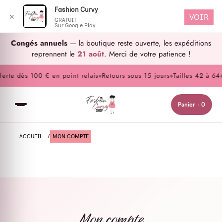
Fashion Curvy
VOIR
✕
GRATUIT
Sur Google Play
Congés annuels
— la boutique reste ouverte, les expéditions
reprennent le
21 août
. Merci de votre patience !
erte dès 100 € en point relais
Retours sous 15 jours
Tailles 42 à 64
◆
◆
◆
Panier · 0
ACCUEIL
/
MON COMPTE
Mon compte