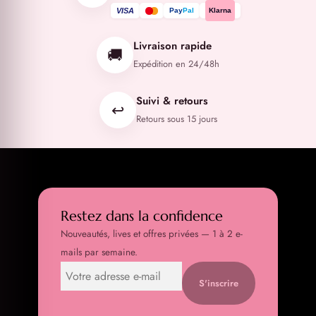
VISA
Pay
Pal
Klarna
Livraison rapide
🚚
Expédition en 24/48h
Suivi & retours
↩️
Retours sous 15 jours
Restez dans la confidence
Nouveautés, lives et offres privées — 1 à 2 e-
mails par semaine.
S'inscrire