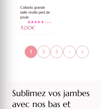
Collants grande
taille résille pied de
poule
5,00
€
1
2
3
›
»
Sublimez vos jambes
avec nos bas et