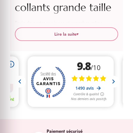
collants grande taille
Envie de porter vos jupes et vos robes même
lorsqu’il fait
froid
? Quelque chose nous dit que vos
Lire la suite
▾
jambes
vont adorer nos
collants grande taille
!
Résilles, opaques, dentelles, à motifs, à pois
:
chez Fashion Curvy Shop, nous avons pensé à tous
les styles. Ainsi, quelle que soit votre personnalité,
vous trouverez à coup sûr un modèle adapté à vos
cuisses généreuses
. Vous êtes d’humeur
audacieuse ? Faites-vous plaisir avec notre sélection
de
bas grande taille
. Et pour l’été, pas de panique
! Nos
shorts anti-frottements
prendront le relai
pour permettre à vos
gambettes
de profiter du soleil
! Prête à sublimer vos jambes ? Découvrez dès
maintenant notre
collection de bas et collants pour
Paiement sécurisé