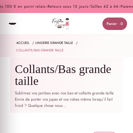
 100 € en point relais
Retours sous 15 jours
Tailles 42 à 64
Paiement
◆
◆
◆
Panier · 0
ACCUEIL
/
LINGERIE GRANDE TAILLE
/
COLLANTS/BAS GRANDE TAILLE
Collants/Bas grande
taille
Sublimez vos jambes avec nos bas et collants grande taille
Envie de porter vos jupes et vos robes même lorsqu’il fait
froid ? Quelque chose nous…