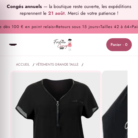
Congés annuels
— la boutique reste ouverte, les expéditions
reprennent le
21 août
. Merci de votre patience !
dès 100 € en point relais
Retours sous 15 jours
Tailles 42 à 64
Paiem
◆
◆
◆
Panier · 0
ACCUEIL
/
VÊTEMENTS GRANDE TAILLE
/
HAUTS ET TUNIQUES GRANDE TAILLE
/
HAUT GRANDE TAILLE NOIR BIMATIÈRE DÉTAIL SIMILI