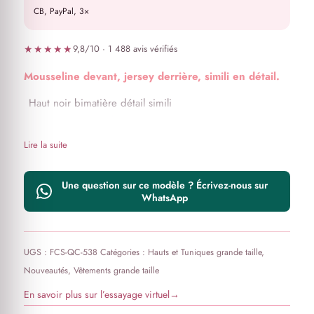
CB, PayPal, 3×
★★★★★
9,8/10 · 1 488 avis vérifiés
Mousseline devant, jersey derrière, simili en détail.
Haut noir bimatière détail simili
Devant en mousseline
Dos en jersey
Lire la suite
Encolure Y avec fermeture
Manches courtes
Une question sur ce modèle ? Écrivez-nous sur
Détail simili cuir
WhatsApp
Ourlet plongeant
Coupe décontractée
UGS :
FCS-QC-538
Catégories :
Hauts et Tuniques grande taille
,
Nouveautés
,
Vêtements grande taille
En savoir plus sur l’essayage virtuel
→