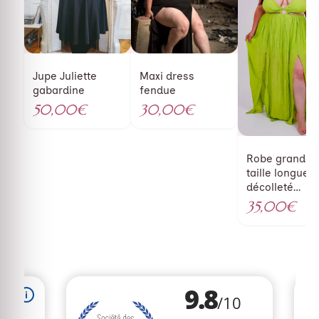
Jupe Juliette
Maxi dress
gabardine
fendue
50,00
€
30,00
€
Robe grande
taille longue à
décolleté
plongeant lim
35,00
€