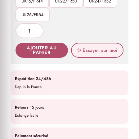
UK16/FR44
UK22/FR50
UK24/FR52
UK26/FR54
AJOUTER AU
✨ Essayer sur moi
PANIER
Expédition 24/48h
Depuis la France
Retours 15 jours
Échange facile
Paiement sécurisé