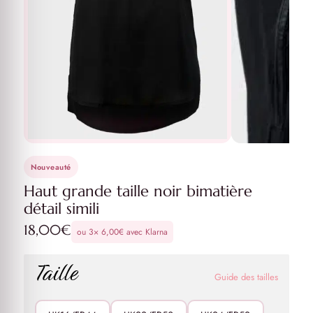
Nouveauté
Haut grande taille noir bimatière
détail simili
18,00
€
ou 3×
6,00
€
avec Klarna
Taille
Guide des tailles