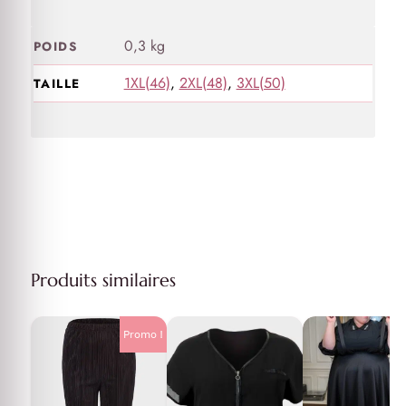
0,3 kg
POIDS
1XL(46)
,
2XL(48)
,
3XL(50)
TAILLE
Produits similaires
Promo !