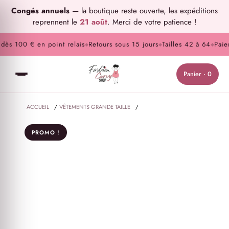
Congés annuels
— la boutique reste ouverte, les expéditions
reprennent le
21 août
. Merci de votre patience !
ès 100 € en point relais
Retours sous 15 jours
Tailles 42 à 64
Paieme
◆
◆
◆
Panier · 0
ACCUEIL
/
VÊTEMENTS GRANDE TAILLE
/
ROBES ET JUPES GRANDE TAILLE
/
PROMO !
ROBE BRODÉE TRANSPARENTE ROSE