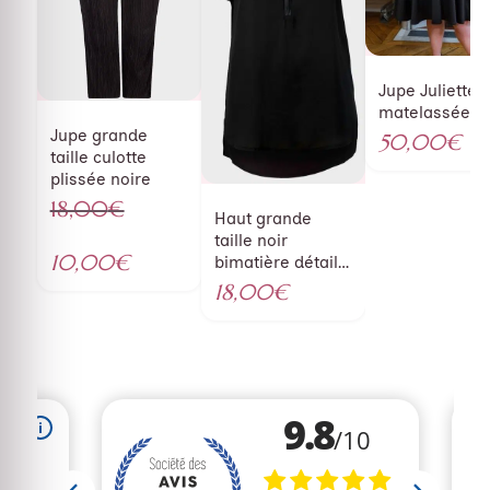
Jupe Juliette
matelassée
Jupe grande
50,00
€
taille culotte
plissée noire
18,00
€
Haut grande
Le
taille noir
prix
Le
10,00
€
bimatière détail
initial
prix
simili
18,00
€
était :
actuel
18,00€.
est :
10,00€.