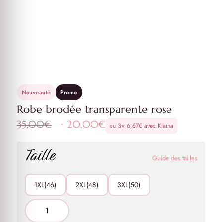
Nouveauté
Promo
Robe brodée transparente rose
Le
Le
35,00
€
20,00
€
ou 3×
6,67
€
avec Klarna
prix
prix
initial
actuel
Taille
était :
est :
Guide des tailles
35,00€.
20,00€.
1XL(46)
2XL(48)
3XL(50)