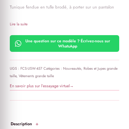
Tunique fendue en tulle brodé, à porter sur un pantalon
noir, un jean ou encore une robe débardeur.
Lire la suite
Une question sur ce modèle ? Écrivez-nous sur
WhatsApp
UGS :
FCS-USW-457
Catégories :
Nouveautés
,
Robes et Jupes grande
taille
,
Vêtements grande taille
En savoir plus sur l’essayage virtuel
→
Description