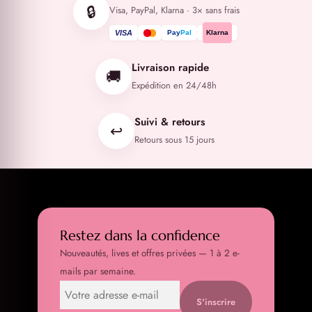
🔒
Visa, PayPal, Klarna · 3× sans frais
VISA
Pay
Pal
Klarna
Livraison rapide
🚚
Expédition en 24/48h
Suivi & retours
↩️
Retours sous 15 jours
Restez dans la confidence
Nouveautés, lives et offres privées — 1 à 2 e-
mails par semaine.
S'inscrire