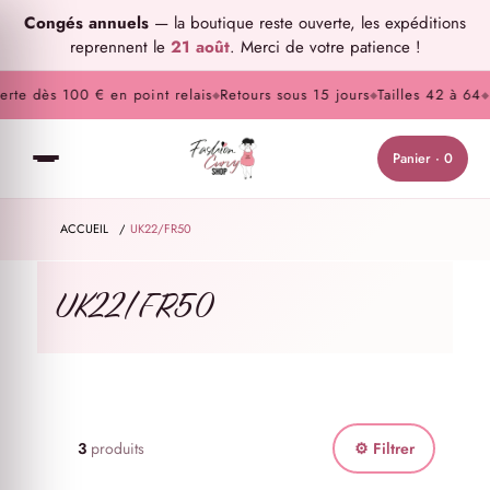
Congés annuels
— la boutique reste ouverte, les expéditions
reprennent le
21 août
. Merci de votre patience !
rte dès 100 € en point relais
Retours sous 15 jours
Tailles 42 à 64
P
◆
◆
◆
Panier · 0
ACCUEIL
/
UK22/FR50
UK22/FR50
3
produits
⚙ Filtrer