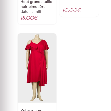
Haut grande taille
prix
noir bimatière
initial
Le
10,00
€
détail simili
était :
prix
18,00
€
18,00€.
actuel
est :
10,00€.
Robe rouge