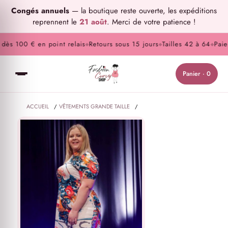
Congés annuels
— la boutique reste ouverte, les expéditions
reprennent le
21 août
. Merci de votre patience !
ès 100 € en point relais
Retours sous 15 jours
Tailles 42 à 64
Paiem
◆
◆
◆
Panier · 0
ACCUEIL
/
VÊTEMENTS GRANDE TAILLE
/
HAUTS ET TUNIQUES GRANDE TAILLE
/
ENSEMBLE GRANDE TAILLE TUNIQUE ET SHORT MOTIF JAPONAIS