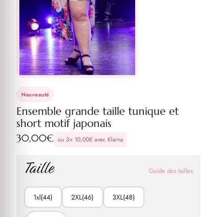
Nouveauté
Ensemble grande taille tunique et
short motif japonais
30,00
€
ou 3×
10,00
€
avec Klarna
Taille
Guide des tailles
1xl(44)
2XL(46)
3XL(48)