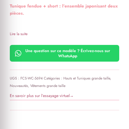
Tunique fendue + short : l’ensemble japonisant deux
pièces.
Ensemble grande taille composé d’une longue tunique
fendue et d’un short
Lire la suite
Une question sur ce modèle ? Écrivez-nous sur
WhatsApp
UGS :
FCS-WC-5694
Catégories :
Hauts et Tuniques grande taille
,
Nouveautés
,
Vêtements grande taille
En savoir plus sur l’essayage virtuel
→