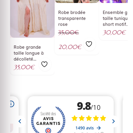
Robe brodée
Ensemble gra
transparente
taille tunique 
rose
short motif
japonais
35,00
€
30,00
€
Aj
Le
à
prix
20,00
€
Robe grande
Ajouter
l
initial
Le
taille longue à
décolleté
à la
était :
prix
plongeant beige
35,00
€
liste
35,00€.
actuel
so
Ajouter
est :
de
à la
20,00€.
souhaits
liste
de
souhaits