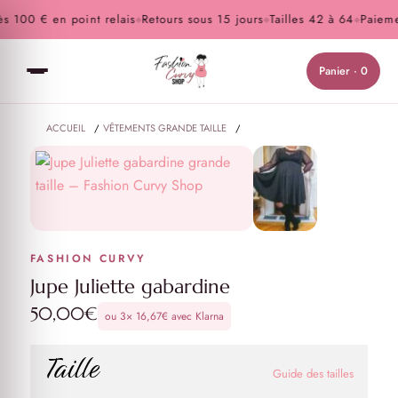
 100 € en point relais
Retours sous 15 jours
Tailles 42 à 64
Paiement
◆
◆
◆
Panier · 0
ACCUEIL
/
VÊTEMENTS GRANDE TAILLE
/
ROBES ET JUPES GRANDE TAILLE
/
JUPE JULIETTE GABARDINE
FASHION CURVY
Jupe Juliette gabardine
50,00
€
ou 3×
16,67
€
avec Klarna
Taille
Guide des tailles