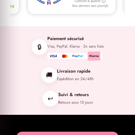
Paiement sécurisé
🔒
Visa, PayPal, Klarna · 3× sans frais
VISA
Pay
Pal
Klarna
Livraison rapide
🚚
Expédition en 24/48h
Suivi & retours
↩️
Retours sous 15 jours