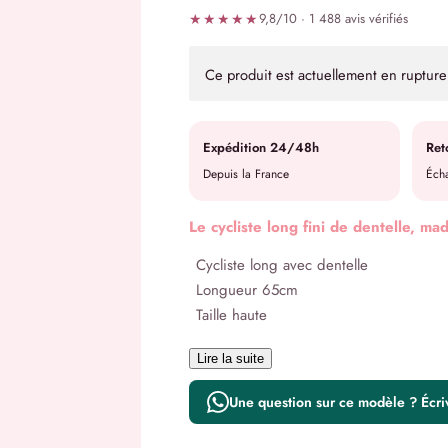
★★★★★
9,8/10 · 1 488 avis vérifiés
Ce produit est actuellement en rupture 
Expédition 24/48h
Ret
Depuis la France
Écha
Le cycliste long fini de dentelle, ma
Cycliste long avec dentelle
Longueur 65cm
Taille haute
Lire la suite
Une question sur ce modèle ? Écr