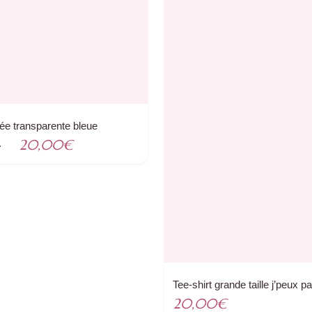
ée transparente bleue
Le
Le
€
20,00
€
prix
prix
initial
actuel
était :
est :
35,00€.
20,00€.
Tee-shirt grande taille j’peux pas
20,00
€