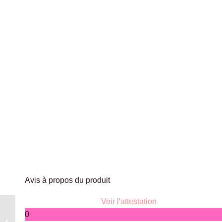
Avis à propos du produit
Voir l'attestation
Culotte grande taille
0
Paco Very Pink Louisa