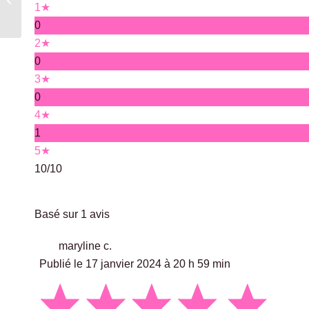
1★
Bracq
0
2★
0
3★
0
4★
1
5★
10
/10
Basé sur 1 avis
maryline c.
Publié le 17 janvier 2024 à 20 h 59 min