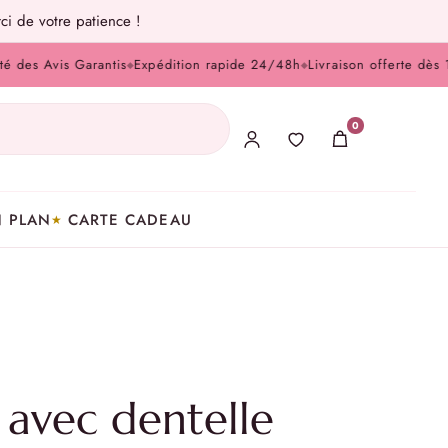
ci de votre patience !
Avis Garantis
Expédition rapide 24/48h
Livraison offerte dès 100 €
◆
◆
0
 PLAN
CARTE CADEAU
 avec dentelle