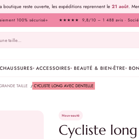
 boutique reste ouverte, les expéditions reprennent le
21 août
. Mer
nt 100% sécurisé
★★★★★ 9,8/10 – 1 488 avis · Société des 
◆
CHAUSSURES
ACCESSOIRES
BEAUTÉ & BIEN-ÊTRE
BON
▾
▾
▾
GRANDE TAILLE
/
CYCLISTE LONG AVEC DENTELLE
Nouveauté
Cycliste long