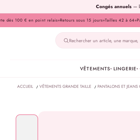
Congés annuels
— la
ès 100 € en point relais
Retours sous 15 jours
Tailles 42 à 64
Paieme
◆
◆
◆
VÊTEMENTS
LINGERIE
▾
▾
ACCUEIL
/
VÊTEMENTS GRANDE TAILLE
/
PANTALONS ET JEANS 