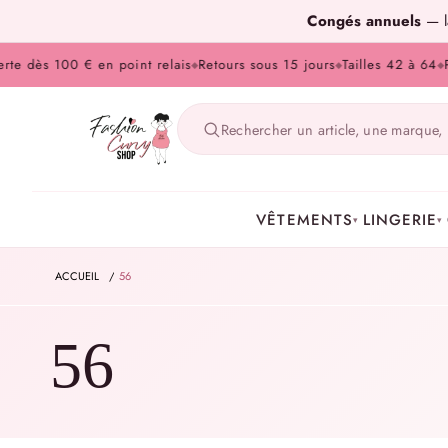
Congés annuels
— la
s 100 € en point relais
Retours sous 15 jours
Tailles 42 à 64
Paieme
◆
◆
◆
VÊTEMENTS
LINGERIE
▾
▾
ACCUEIL
/
56
56