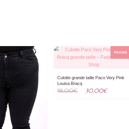
était :
est :
,00€.
20,00€.
45,00€.
30,00€
PROMO 
Culotte grande taille Paco Very Pink
Louisa Bracq
Le
Le
58,00
€
30,00
€
prix
prix
initial
actuel
était :
est :
58,00€.
30,00€