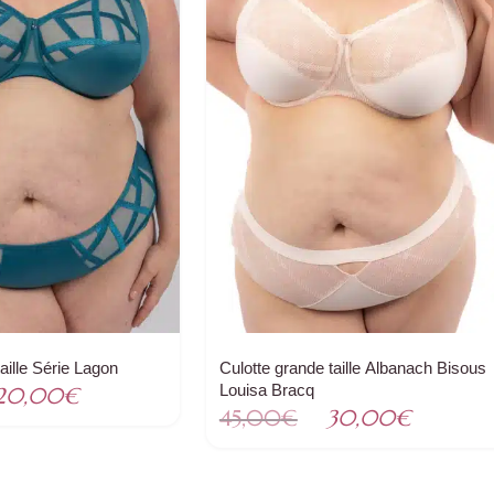
aille Série Lagon
Culotte grande taille Albanach Bisous
Louisa Bracq
Le
20,00
€
Le
Le
45,00
€
30,00
€
ix
prix
prix
prix
tial
actuel
initial
actuel
ait :
est :