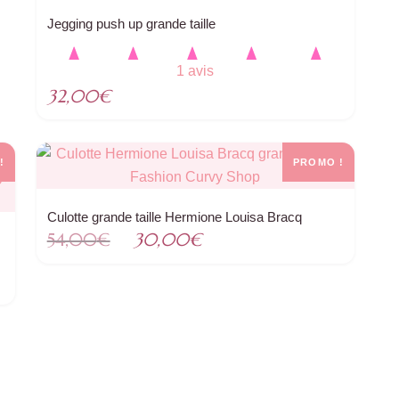
.
Jegging push up grande taille
1 avis
32,00
€
!
PROMO !
Culotte grande taille Hermione Louisa Bracq
Le
Le
54,00
€
30,00
€
prix
prix
initial
actuel
était :
est :
54,00€.
30,00€.
.