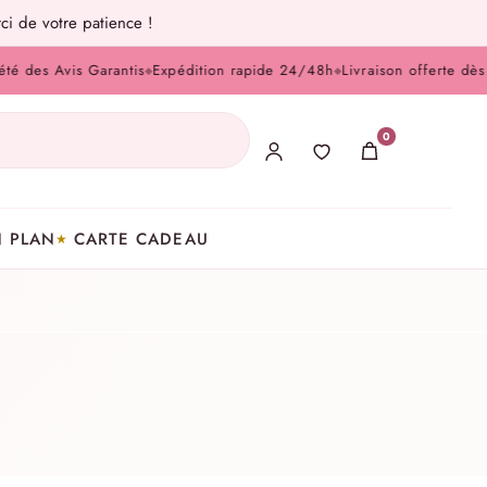
ci de votre patience !
Avis Garantis
Expédition rapide 24/48h
Livraison offerte dès 100 € 
◆
◆
0
 PLAN
CARTE CADEAU