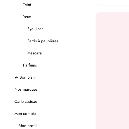
pr
Teint
ini
Yeux
ét
54
Eye Liner
Fards à paupières
Mascara
Parfums
🔥 Bon plan
Nos marques
Carte cadeau
Mon compte
Mon profil