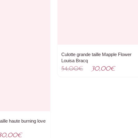
Culotte grande taille Mapple Flower
Louisa Bracq
Le
Le
54,00
€
30,00
€
prix
prix
initial
actuel
était :
est :
54,00€.
30,00€
aille haute burning love
Le
30,00
€