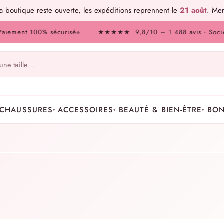
 boutique reste ouverte, les expéditions reprennent le
21 août
. Mer
nt 100% sécurisé
★★★★★ 9,8/10 – 1 488 avis · Société des 
◆
CHAUSSURES
ACCESSOIRES
BEAUTÉ & BIEN-ÊTRE
BON
▾
▾
▾