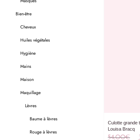
Masques
Bien-être
Cheveux
Huiles végétales
Hygiène
Mains
Maison
Maquillage
Lèvres
Baume à lèvres
Culotte grande t
Louisa Bracq
Rouge à lèvres
Le
54,00
€