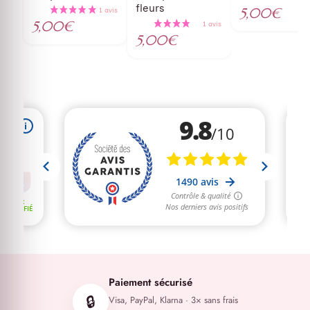
fleurs
5,00
€
5,00
€
5,00
€
Paiement sécurisé
🔒
Visa, PayPal, Klarna · 3× sans frais