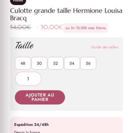
Promo
Culotte grande taille Hermione Louisa
Bracq
Le
Le
54,00
€
30,00
€
ou 3×
10,00
€
avec Klarna
prix
prix
initial
actuel
Taille
était :
est :
Guide des tailles
54,00€.
30,00€.
48
50
52
54
56
AJOUTER AU
PANIER
Expédition 24/48h
Depuis la France