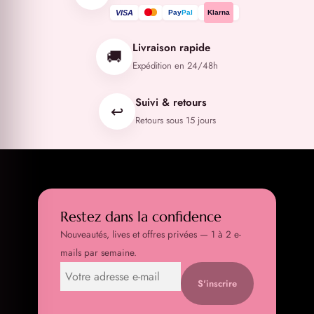
VISA
Pay
Pal
Klarna
Livraison rapide
🚚
Expédition en 24/48h
Suivi & retours
↩️
Retours sous 15 jours
Restez dans la confidence
Nouveautés, lives et offres privées — 1 à 2 e-
mails par semaine.
S'inscrire