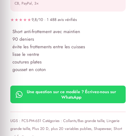
CB, PayPal, 3×
★★★★★
9,8/10 · 1 488 avis vérifiés
Short anti-frottement avec maintien
90 deniers
évite les frottements entre les cuisses
lisse le ventre
coutures plates
gousset en coton
Une question sur ce modèle ? Écrivez-nous sur
WhatsApp
UGS :
FCS-PM-651
Catégories :
Collants/Bas grande taille
,
Lingerie
grande taille
,
Plus 20 D
,
plus 20 variables publies
,
Shapewear
,
Short