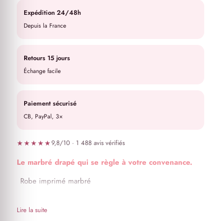
Expédition 24/48h
Depuis la France
Retours 15 jours
Échange facile
Paiement sécurisé
CB, PayPal, 3×
★★★★★
9,8/10 · 1 488 avis vérifiés
Le marbré drapé qui se règle à votre convenance.
Robe imprimé marbré
Robe drapée avec ouverture au niveau du ventre
Il est possible de régler le haut et le bas afin de l’ajuster
Lire la suite
à votre convenance