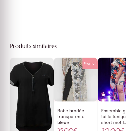
Produits similaires
Promo !
Robe brodée
Ensemble gra
transparente
taille tunique 
bleue
short motif
japonais
35,00
€
30,00
€