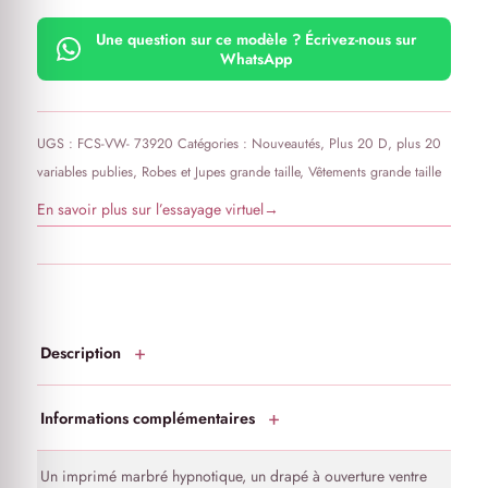
Le modèle mesure 1m72 et porte une taille 50/52
Une question sur ce modèle ? Écrivez-nous sur
WhatsApp
UGS :
FCS-VW- 73920
Catégories :
Nouveautés
,
Plus 20 D
,
plus 20
variables publies
,
Robes et Jupes grande taille
,
Vêtements grande taille
En savoir plus sur l’essayage virtuel
→
Description
Informations complémentaires
Un imprimé marbré hypnotique, un drapé à ouverture ventre