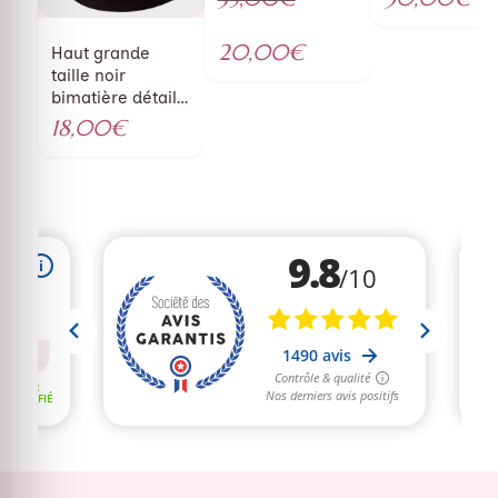
Le
prix
20,00
€
Haut grande
initial
Le
taille noir
bimatière détail
était :
prix
simili
18,00
€
35,00€.
actuel
est :
20,00€.