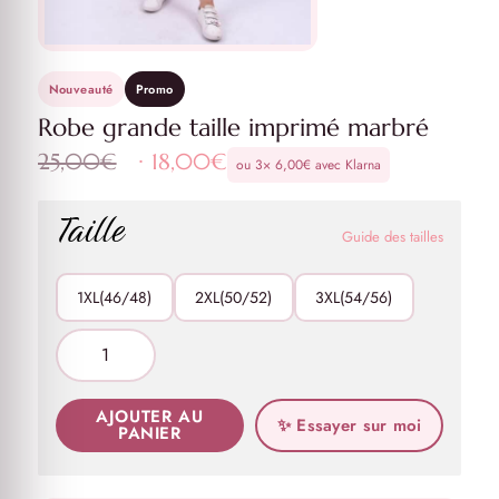
Nouveauté
Promo
Robe grande taille imprimé marbré
Le
Le
25,00
€
18,00
€
ou 3×
6,00
€
avec Klarna
prix
prix
initial
actuel
Taille
était :
est :
Guide des tailles
25,00€.
18,00€.
1XL(46/48)
2XL(50/52)
3XL(54/56)
AJOUTER AU
✨ Essayer sur moi
PANIER