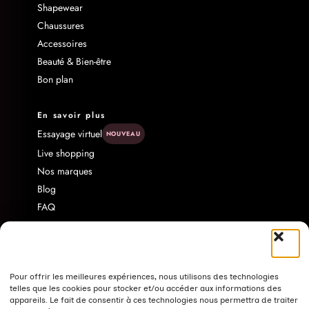
Shapewear
Chaussures
Accessoires
Beauté & Bien-être
Bon plan
En savoir plus
Essayage virtuel
NOUVEAU
Live shopping
Nos marques
Blog
FAQ
Livraison & Retour
Contact
À propos
Programme d'affiliation
Pour offrir les meilleures expériences, nous utilisons des technologies
telles que les cookies pour stocker et/ou accéder aux informations des
Politique de confidentialité
appareils. Le fait de consentir à ces technologies nous permettra de traiter