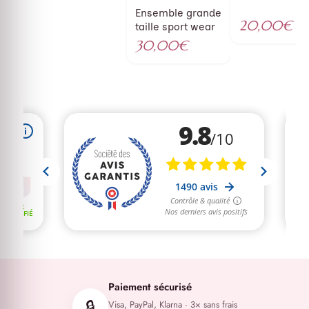
Le
Ensemble grande
prix
20,00
€
taille sport wear
initial
Le
30,00
€
était :
prix
30,00€.
actuel
est :
20,00€.
Paiement sécurisé
🔒
Visa, PayPal, Klarna · 3× sans frais