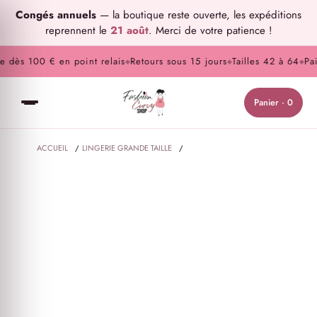
Congés annuels
— la boutique reste ouverte, les expéditions
reprennent le
21 août
. Merci de votre patience !
 dès 100 € en point relais
Retours sous 15 jours
Tailles 42 à 64
Paie
◆
◆
◆
Panier · 0
ACCUEIL
/
LINGERIE GRANDE TAILLE
/
LINGERIE DE JOUR GRANDE TAILLE
/
SHORT GRANDE TAILLE À POCHES