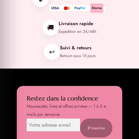
VISA
Pay
Pal
Klarna
Livraison rapide
🚚
Expédition en 24/48h
Suivi & retours
↩️
Retours sous 15 jours
Restez dans la confidence
Nouveautés, lives et offres privées — 1 à 2 e-
mails par semaine.
S'inscrire