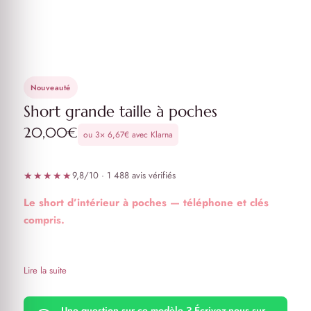
Nouveauté
Short grande taille à poches
20,00
€
ou 3×
6,67
€
avec Klarna
★★★★★
9,8/10 · 1 488 avis vérifiés
Le short d’intérieur à poches — téléphone et clés
compris.
Ultra doux et agréable à porter short
Poche de chaque côté idéale pour transporter votre
Lire la suite
téléphone ou vos clés
Peut être utilisé comme short confort sous une robe ou
Une question sur ce modèle ? Écrivez-nous sur