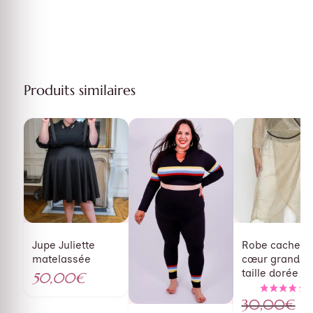
Produits similaires
P
Jupe Juliette
Robe cache-
matelassée
cœur grande
taille dorée
50,00
€
30,00
€