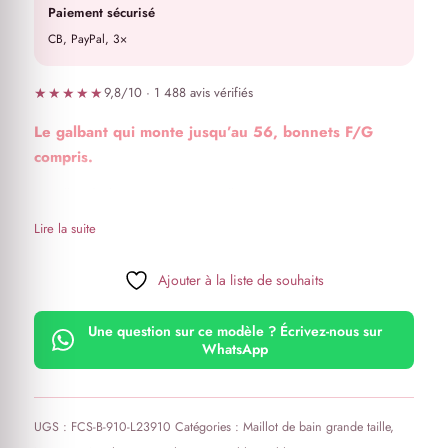
Paiement sécurisé
CB, PayPal, 3×
★★★★★
9,8/10 · 1 488 avis vérifiés
Le galbant qui monte jusqu’au 56, bonnets F/G
compris.
Maillot de bain une pièce galbant
Modèle à coque rembourrée qui convient jusqu’à un
Lire la suite
bonnet F/G
Ajouter à la liste de souhaits
Une question sur ce modèle ? Écrivez-nous sur
WhatsApp
UGS :
FCS-B-910-L23910
Catégories :
Maillot de bain grande taille
,