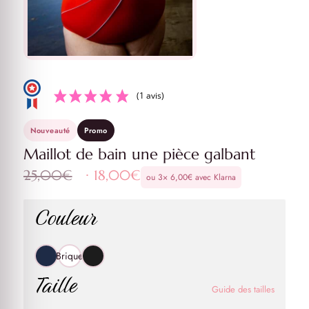
(1 avis)
Nouveauté
Promo
Maillot de bain une pièce galbant
Le
Le
25,00
€
18,00
€
ou 3×
6,00
€
avec Klarna
prix
prix
initial
actuel
Couleur
était :
est :
25,00€.
18,00€.
Brique
Taille
Guide des tailles