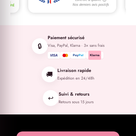
Paiement sécurisé
🔒
Visa, PayPal, Klarna · 3× sans frais
VISA
Pay
Pal
Klarna
Livraison rapide
🚚
Expédition en 24/48h
Suivi & retours
↩️
Retours sous 15 jours