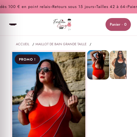
s 100 € en point relais
Retours sous 15 jours
Tailles 42 à 64
Paiemen
◆
◆
◆
Panier · 0
ACCUEIL
/
MAILLOT DE BAIN GRANDE TAILLE
/
MAILLOT DE BAIN UNE PIÈCE GALBANT
PROMO !