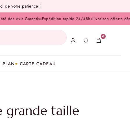
ci de votre patience !
s Avis Garantis
Expédition rapide 24/48h
Livraison offerte dès 100
◆
◆
0
 PLAN
CARTE CADEAU
 grande taille