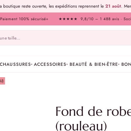
 boutique reste ouverte, les expéditions reprennent le
21 août
. Mer
ment 100% sécurisé
★★★★★ 9,8/10 – 1 488 avis · Société de
◆
CHAUSSURES
ACCESSOIRES
BEAUTÉ & BIEN-ÊTRE
BON
▾
▾
▾
U)
Fond de robe
(rouleau)