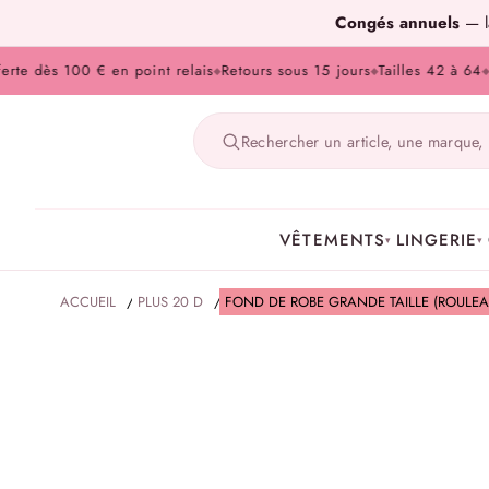
Congés annuels
— la
 dès 100 € en point relais
Retours sous 15 jours
Tailles 42 à 64
Paie
◆
◆
◆
VÊTEMENTS
LINGERIE
▾
▾
ACCUEIL
/
PLUS 20 D
/
FOND DE ROBE GRANDE TAILLE (ROULEA