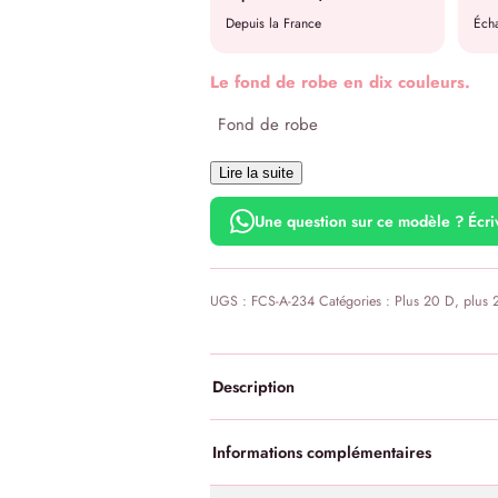
Depuis la France
Écha
Le fond de robe en dix couleurs.
Fond de robe
Lire la suite
Une question sur ce modèle ? Écr
UGS :
FCS-A-234
Catégories :
Plus 20 D
,
plus 
Description
Informations complémentaires