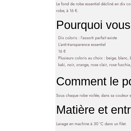
Le fond de robe essentiel décliné en dix col
robe, à 16 €.
Pourquoi vous 
Dix coloris : l’assorti parfait existe
L’anti-transparence essentiel
16 €
Plusieurs coloris au choix : beige, blanc, b
kaki, noir, orange, rose clair, rose fuschia
Comment le po
Sous chaque robe voilée, dans sa couleur e
Matière et entr
Lavage en machine à 30 °C dans un filet.