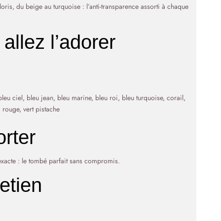
oris, du beige au turquoise : l’anti-transparence assorti à chaque
allez l’adorer
leu ciel, bleu jean, bleu marine, bleu roi, bleu turquoise, corail,
, rouge, vert pistache
rter
xacte : le tombé parfait sans compromis.
etien