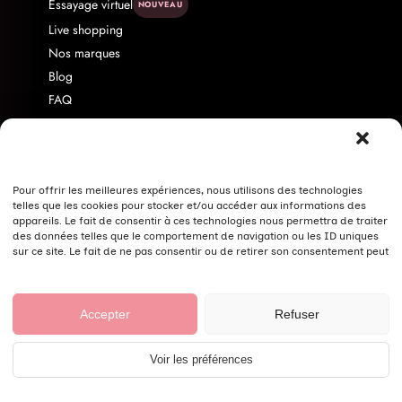
Essayage virtuel
NOUVEAU
Live shopping
Nos marques
Blog
FAQ
Livraison & Retour
Contact
À propos
Programme d'affiliation
Pour offrir les meilleures expériences, nous utilisons des technologies
telles que les cookies pour stocker et/ou accéder aux informations des
Politique de confidentialité
appareils. Le fait de consentir à ces technologies nous permettra de traiter
des données telles que le comportement de navigation ou les ID uniques
Nos conseils pour bien laver vos vêtements
sur ce site. Le fait de ne pas consentir ou de retirer son consentement peut
avoir un effet négatif sur certaines caractéristiques et fonctions.
© Fashion Curvy Shop 2026 ·
Mentions légales
·
CGV
·
Accepter
Refuser
Confidentialité
·
Cookies
Voir les préférences