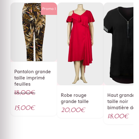
Promo !
Pantalon grande
taille imprimé
feuilles
18,00
€
Robe rouge
Haut grande
Le
grande taille
taille noir
prix
Le
15,00
€
bimatière déta
20,00
€
initial
prix
simili
18,00
€
était :
actuel
18,00€.
est :
15,00€.