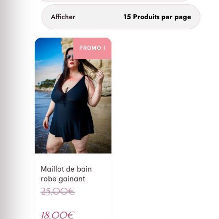
Afficher
15 Produits par page
PROMO !
Maillot de bain
robe gainant
25,00
€
Le
prix
Le
18,00
€