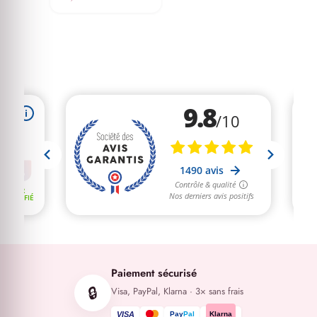
initial
prix
était :
actuel
25,00€.
est :
18,00€.
Paiement sécurisé
🔒
Visa, PayPal, Klarna · 3× sans frais
VISA
Pay
Pal
Klarna