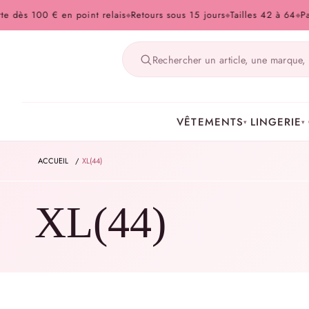
s 100 € en point relais
Retours sous 15 jours
Tailles 42 à 64
Paiemen
◆
◆
◆
VÊTEMENTS
LINGERIE
▾
▾
ACCUEIL
/
XL(44)
XL(44)