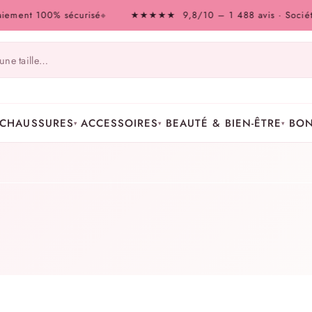
t 100% sécurisé
★★★★★ 9,8/10 – 1 488 avis · Société des A
◆
CHAUSSURES
ACCESSOIRES
BEAUTÉ & BIEN-ÊTRE
BON
▾
▾
▾