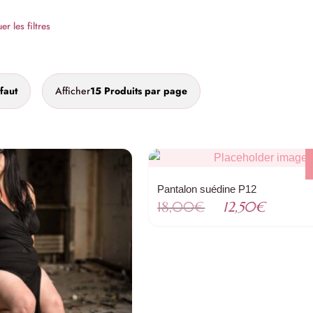
r les filtres
faut
Afficher
15 Produits par page
Pantalon suédine P12
Le
Le
18,00
€
12,50
€
prix
prix
initial
actuel
était :
est :
18,00€.
12,50€.