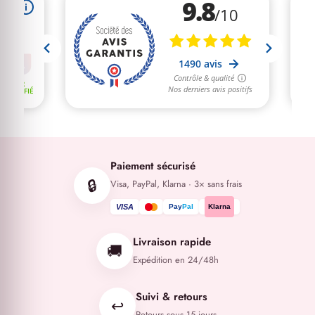
Paiement sécurisé
🔒
Visa, PayPal, Klarna · 3× sans frais
VISA
Pay
Pal
Klarna
Livraison rapide
🚚
Expédition en 24/48h
Suivi & retours
↩️
Retours sous 15 jours