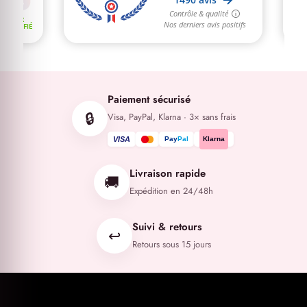
Paiement sécurisé
🔒
Visa, PayPal, Klarna · 3× sans frais
VISA
Pay
Pal
Klarna
Livraison rapide
🚚
Expédition en 24/48h
Suivi & retours
↩️
Retours sous 15 jours
1 avis