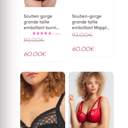
Soutien gorge
Soutien-gorge
grande taille
grande taille
emboîtant burning
emboîtant Mapple
love Louisa Bracq
Flower Louisa
92,00
€
Bracq
92,00
€
Le
Le
prix
Le
60,00
€
prix
Le
60,00
€
initial
prix
initial
prix
était :
actuel
était :
actuel
92,00€.
est :
92,00€.
est :
60,00€.
60,00€.