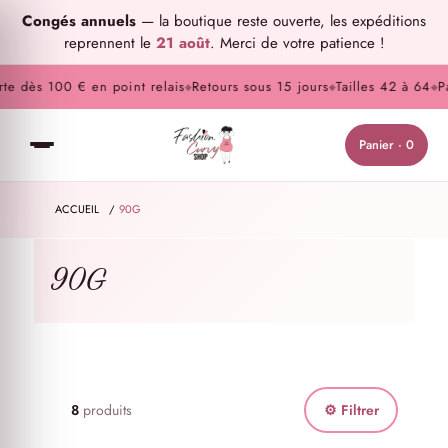
Congés annuels
— la boutique reste ouverte, les expéditions
reprennent le
21 août
. Merci de votre patience !
 dès 100 € en point relais
Retours sous 15 jours
Tailles 42 à 64
Paie
◆
◆
◆
Panier · 0
ACCUEIL
/
90G
90G
8
produits
⚙ Filtrer