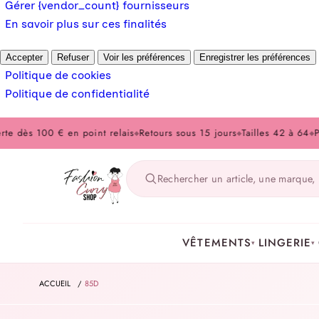
Gérer {vendor_count} fournisseurs
En savoir plus sur ces finalités
Accepter
Refuser
Voir les préférences
Enregistrer les préférences
Politique de cookies
Politique de confidentialité
 100 € en point relais
Retours sous 15 jours
Tailles 42 à 64
Paiement
◆
◆
◆
VÊTEMENTS
LINGERIE
▾
▾
ACCUEIL
/
85D