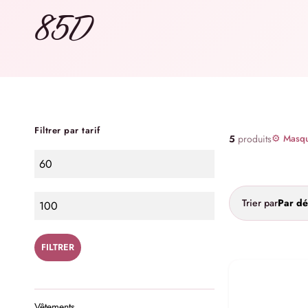
85D
Filtrer par tarif
5
produits
⚙ Masque
Trier par
Par dé
FILTRER
Vêtements