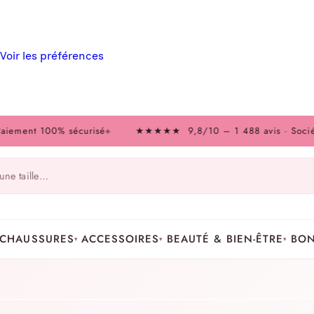
Voir les préférences
 100% sécurisé
★★★★★ 9,8/10 – 1 488 avis · Société des Av
◆
CHAUSSURES
ACCESSOIRES
BEAUTÉ & BIEN-ÊTRE
BON
▾
▾
▾