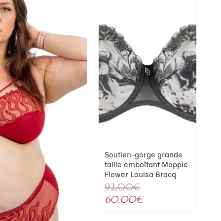
Soutien-gorge grande
taille emboîtant Mapple
Flower Louisa Bracq
Le
92,00
€
prix
Le
60,00
€
initial
prix