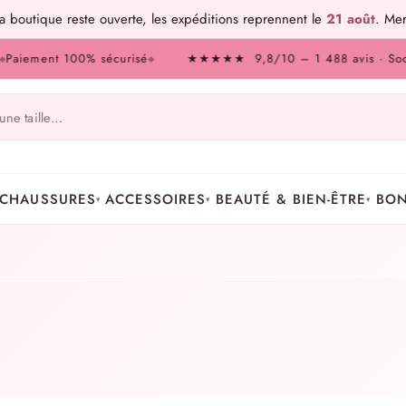
 boutique reste ouverte, les expéditions reprennent le
21 août
. Mer
iement 100% sécurisé
★★★★★ 9,8/10 – 1 488 avis · Société 
◆
CHAUSSURES
ACCESSOIRES
BEAUTÉ & BIEN-ÊTRE
BON
▾
▾
▾