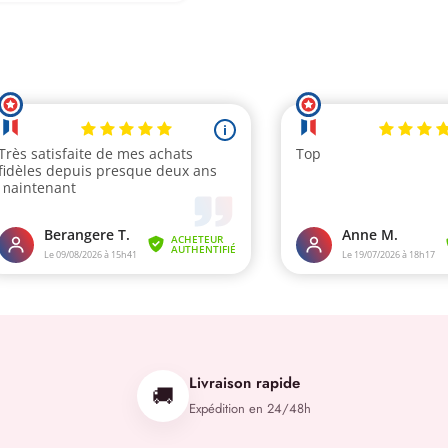
initial
actuel
était :
est :
18,00€.
12,50€.
Livraison rapide
🚚
Expédition en 24/48h