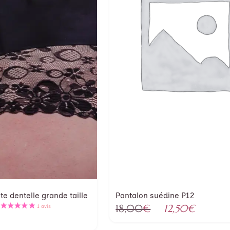
te dentelle grande taille
Pantalon suédine P12
Le
Le
18,00
€
12,50
€
prix
prix