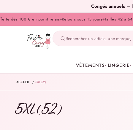
Congés annuels
— la
te dès 100 € en point relais
Retours sous 15 jours
Tailles 42 à 64
Pa
◆
◆
◆
VÊTEMENTS
LINGERIE
▾
▾
ACCUEIL
/
5XL(52)
5XL(52)