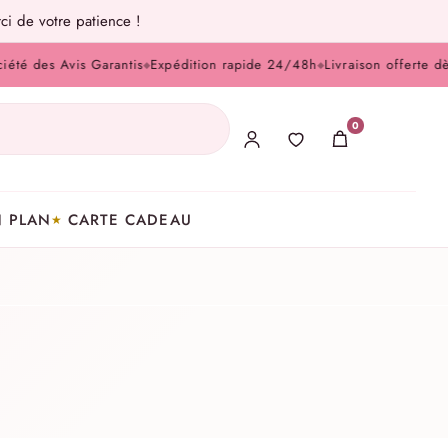
ci de votre patience !
des Avis Garantis
Expédition rapide 24/48h
Livraison offerte dès 
◆
◆
0
 PLAN
CARTE CADEAU