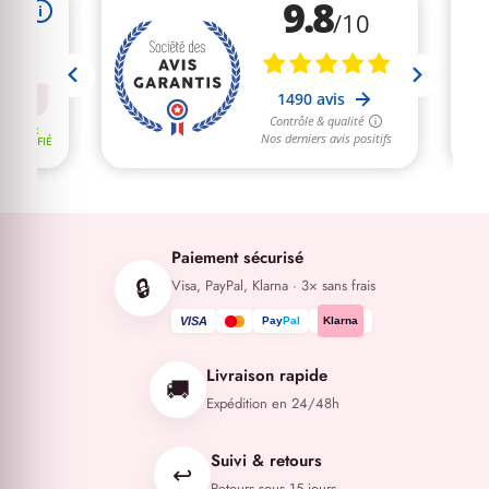
Paiement sécurisé
🔒
Visa, PayPal, Klarna · 3× sans frais
VISA
Pay
Pal
Klarna
Livraison rapide
🚚
Expédition en 24/48h
Suivi & retours
↩️
Retours sous 15 jours