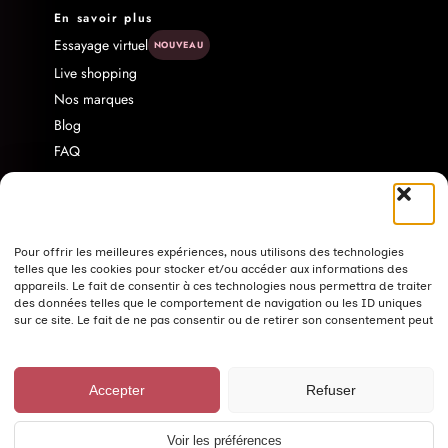
En savoir plus
Essayage virtuel
NOUVEAU
Live shopping
Nos marques
Blog
FAQ
Livraison & Retour
Contact
À propos
Programme d'affiliation
Pour offrir les meilleures expériences, nous utilisons des technologies
telles que les cookies pour stocker et/ou accéder aux informations des
Politique de confidentialité
appareils. Le fait de consentir à ces technologies nous permettra de traiter
des données telles que le comportement de navigation ou les ID uniques
Nos conseils pour bien laver vos vêtements
sur ce site. Le fait de ne pas consentir ou de retirer son consentement peut
avoir un effet négatif sur certaines caractéristiques et fonctions.
© Fashion Curvy Shop 2026 ·
Mentions légales
·
CGV
·
Accepter
Refuser
Confidentialité
·
Cookies
Voir les préférences