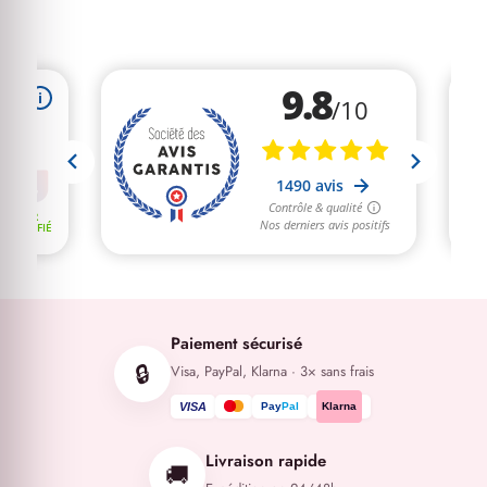
Paiement sécurisé
🔒
Visa, PayPal, Klarna · 3× sans frais
VISA
Pay
Pal
Klarna
Livraison rapide
🚚