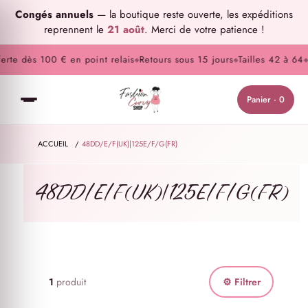
Congés annuels
— la boutique reste ouverte, les expéditions
reprennent le
21 août
. Merci de votre patience !
erte dès 100 € en point relais
Retours sous 15 jours
Tailles 42 à 64
P
◆
◆
◆
Panier · 0
ACCUEIL
/
48DD/E/F(UK)|125E/F/G(FR)
48DD/E/F(UK)|125E/F/G(FR)
1
produit
⚙ Filtrer