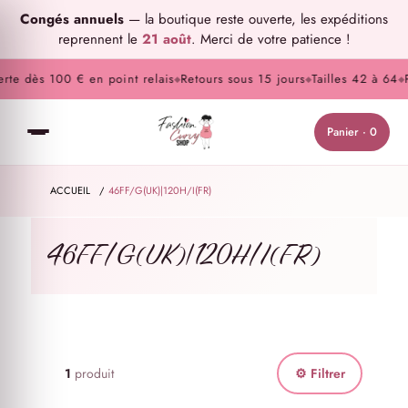
Congés annuels
— la boutique reste ouverte, les expéditions
reprennent le
21 août
. Merci de votre patience !
rte dès 100 € en point relais
Retours sous 15 jours
Tailles 42 à 64
P
◆
◆
◆
Panier · 0
ACCUEIL
/
46FF/G(UK)|120H/I(FR)
46FF/G(UK)|120H/I(FR)
1
produit
⚙ Filtrer