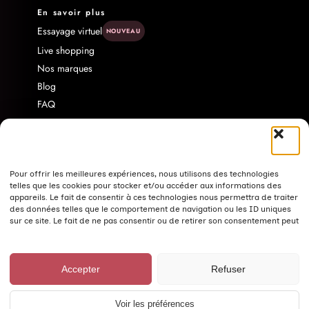
En savoir plus
Essayage virtuel
NOUVEAU
Live shopping
Nos marques
Blog
FAQ
Livraison & Retour
Contact
À propos
Programme d'affiliation
Pour offrir les meilleures expériences, nous utilisons des technologies
telles que les cookies pour stocker et/ou accéder aux informations des
Politique de confidentialité
appareils. Le fait de consentir à ces technologies nous permettra de traiter
des données telles que le comportement de navigation ou les ID uniques
Nos conseils pour bien laver vos vêtements
sur ce site. Le fait de ne pas consentir ou de retirer son consentement peut
avoir un effet négatif sur certaines caractéristiques et fonctions.
© Fashion Curvy Shop 2026 ·
Mentions légales
·
CGV
·
Accepter
Refuser
Confidentialité
·
Cookies
Voir les préférences