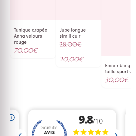
Tunique drapée
Jupe longue
Anna velours
simili cuir
rouge
28,00
€
70,00
€
Le
prix
20,00
€
initial
Le
Ensemble gra
taille sport we
était :
prix
30,00
€
28,00€.
actuel
est :
20,00€.