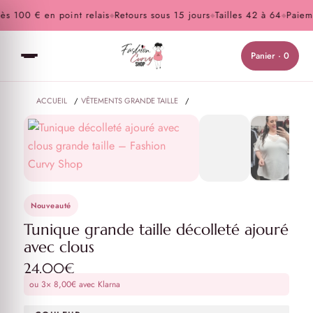
s 100 € en point relais
Retours sous 15 jours
Tailles 42 à 64
Paiemen
◆
◆
◆
Panier · 0
ACCUEIL
/
VÊTEMENTS GRANDE TAILLE
/
HAUTS ET TUNIQUES GRANDE TAILLE
/
TUNIQUE GRANDE TAILLE DÉCOLLETÉ AJOURÉ AVEC CLOUS
Nouveauté
Tunique grande taille décolleté ajouré
avec clous
24,00
€
ou 3×
8,00
€
avec Klarna