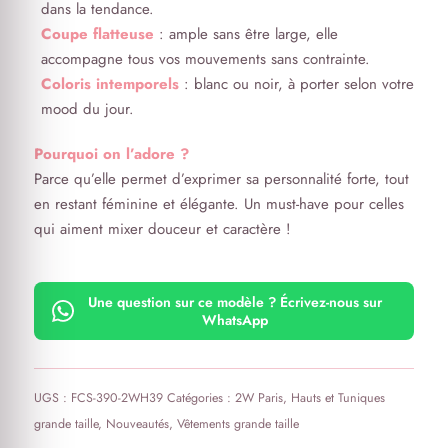
dans la tendance.
Coupe flatteuse
: ample sans être large, elle
accompagne tous vos mouvements sans contrainte.
Coloris intemporels
: blanc ou noir, à porter selon votre
mood du jour.
Pourquoi on l’adore ?
Parce qu’elle permet d’exprimer sa personnalité forte, tout
en restant féminine et élégante. Un must-have pour celles
qui aiment mixer douceur et caractère !
Une question sur ce modèle ? Écrivez-nous sur
WhatsApp
UGS :
FCS-390-2WH39
Catégories :
2W Paris
,
Hauts et Tuniques
grande taille
,
Nouveautés
,
Vêtements grande taille