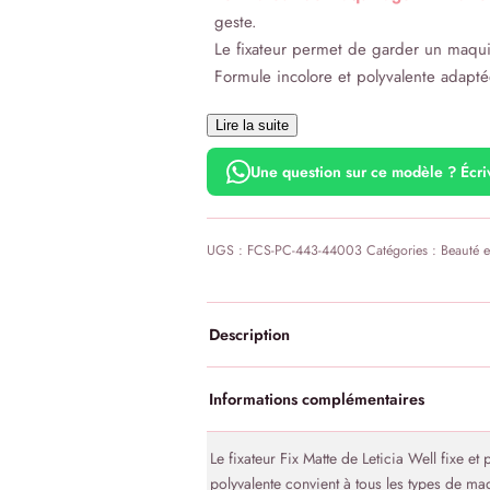
geste.
Le fixateur permet de garder un maquil
Formule incolore et polyvalente adaptée
Lire la suite
Une question sur ce modèle ? Écr
UGS :
FCS-PC-443-44003
Catégories :
Beauté e
Description
Informations complémentaires
Le fixateur Fix Matte de Leticia Well fixe e
polyvalente convient à tous les types de maq