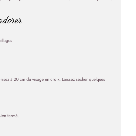
’adorer
e
illages
orisez à 20 cm du visage en croix. Laissez sécher quelques
bien fermé.