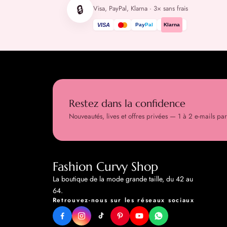
🔒
Visa, PayPal, Klarna · 3× sans frais
VISA
Pay
Pal
Klarna
Restez dans la confidence
Nouveautés, lives et offres privées — 1 à 2 e-mails pa
Fashion Curvy Shop
La boutique de la mode grande taille, du 42 au
64.
Retrouvez-nous sur les réseaux sociaux