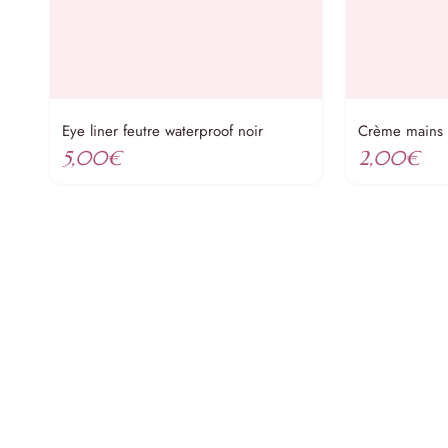
Eye liner feutre waterproof noir
Crème mains
5,00
€
2,00
€