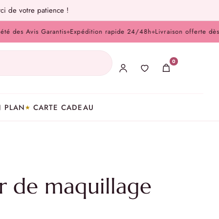
ci de votre patience !
s Avis Garantis
Expédition rapide 24/48h
Livraison offerte dès 100
◆
◆
0
 PLAN
CARTE CADEAU
ur de maquillage