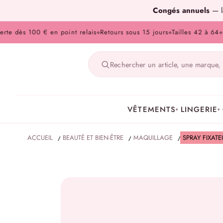
Congés annuels
— la
 dès 100 € en point relais
Retours sous 15 jours
Tailles 42 à 64
Paie
◆
◆
◆
VÊTEMENTS
LINGERIE
▾
▾
ACCUEIL
/
BEAUTÉ ET BIEN-ÊTRE
/
MAQUILLAGE
/
SPRAY FIXAT