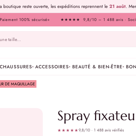
 boutique reste ouverte, les expéditions reprennent le
21 août
. Mer
ment 100% sécurisé
★★★★★ 9,8/10 – 1 488 avis · Société de
◆
CHAUSSURES
ACCESSOIRES
BEAUTÉ & BIEN-ÊTRE
BON
▾
▾
▾
EUR DE MAQUILLAGE
Spray fixate
★★★★★
9,8/10 · 1 488 avis vérifiés