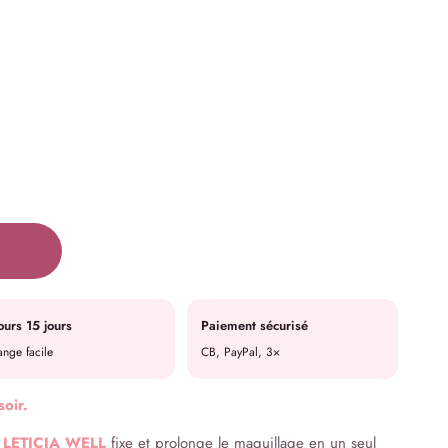
ours 15 jours
Paiement sécurisé
nge facile
CB, PayPal, 3×
soir.
te LETICIA WELL
fixe et prolonge le maquillage en un seul