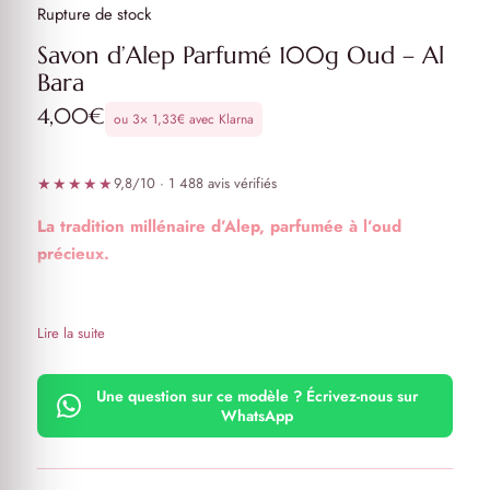
Rupture de stock
Savon d’Alep Parfumé 100g Oud – Al
Bara
4,00
€
ou 3×
1,33
€
avec Klarna
★★★★★
9,8/10 · 1 488 avis vérifiés
La tradition millénaire d’Alep, parfumée à l’oud
précieux.
Plongez dans l’univers mystérieux et précieux de l’Oud
avec ce savon d’Alep authentique Al Bara. Fabriqué
Lire la suite
artisanalement par un maître savonnier alepin selon la
tradition millénaire, ce savon cuit au chaudron vous offre
Une question sur ce modèle ? Écrivez-nous sur
l’essence la plus noble de la parfumerie orientale.
WhatsApp
Caractéristiques d’exception :
100g
– format pratique et économique
Parfum Oud
– fragrance précieuse et envoûtante