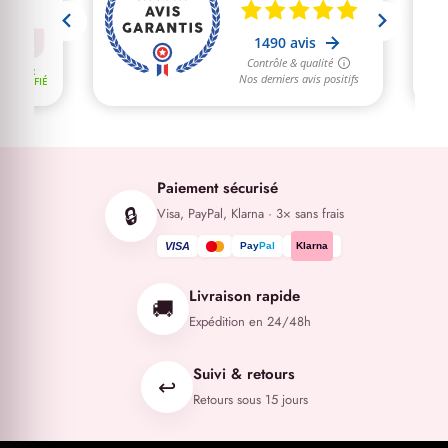
Paiement sécurisé
🔒
Visa, PayPal, Klarna · 3× sans frais
VISA
Pay
Pal
Klarna
Livraison rapide
🚚
Expédition en 24/48h
Suivi & retours
↩️
Retours sous 15 jours