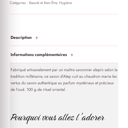
Catégories :
Beauté et Bien-Être
,
Hygiène
100% naturel & végétal
– sans huile de palme
Fabrication artisanale
– cuit au chaudron traditionnel
Base huile d’olive
– douceur extrême pour tous types
de peaux
Description
L’essence royale de l’Oud :
✓
Parfum noble
: l’Oud, surnommé “l’or noir” de la
Informations complémentaires
parfumerie
✓
Fragrance intense
: sillage profond et mystérieux
✓
Tradition orientale
: essence utilisée depuis des
Fabriqué artisanalement par un maître savonnier alepin selon la
millénaires
tradition millénaire, ce savon d’Alep cuit au chaudron marie les
vertus du savon authentique au parfum mystérieux et précieux
✓
Nettoyage délicat
: respecte même les zones
de l’oud. 100 g de rituel oriental.
sensibles comme le visage
✓
Hydratation naturelle
: laisse la peau douce et
parfumée
Bienfaits authentiques :
Pourquoi vous allez l’adorer
Nettoie en profondeur et en douceur
Convient à toute la famille