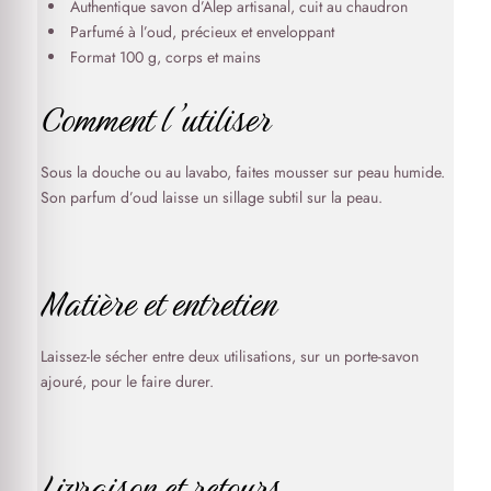
Authentique savon d’Alep artisanal, cuit au chaudron
Idéal pour la toilette quotidienne
Parfumé à l’oud, précieux et enveloppant
Laisse la peau hydratée et délicatement parfumée
Format 100 g, corps et mains
Respecte l’équilibre naturel de la peau
Comment l’utiliser
L’Oud, trésor de l’Orient :
L’Oud est considéré comme
l’une des fragrances les plus précieuses au monde. Cette
Sous la douche ou au lavabo, faites mousser sur peau humide.
essence rare et mystérieuse transforme votre routine de
Son parfum d’oud laisse un sillage subtil sur la peau.
soin en véritable rituel de luxe oriental.
Matière et entretien
Laissez-le sécher entre deux utilisations, sur un porte-savon
ajouré, pour le faire durer.
Livraison et retours