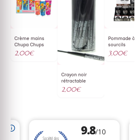
Crème mains
Pommade à
Chupa Chups
sourcils
2,00
€
3,00
€
Crayon noir
rétractable
2,00
€