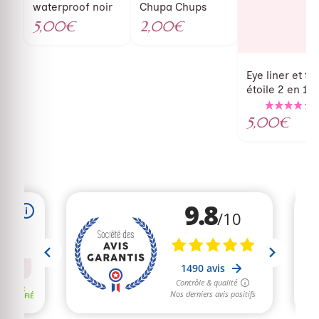
waterproof noir
Chupa Chups
5,00
€
2,00
€
Eye liner et ta
étoile 2 en 1
5,00
€