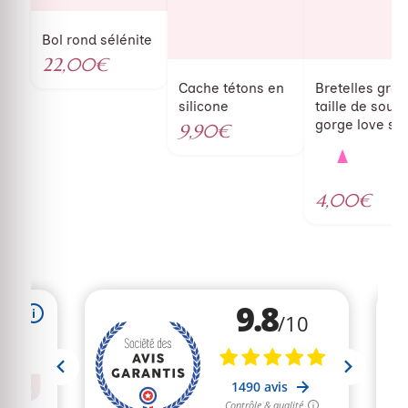
Bol rond sélénite
22,00
€
Cache tétons en
Bretelles gra
silicone
taille de souti
gorge love se
9,90
€
4,00
€