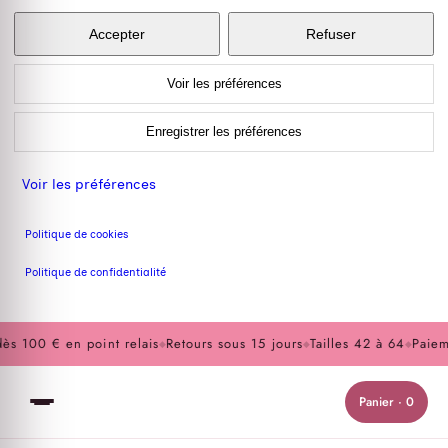
Accepter
Refuser
Voir les préférences
Enregistrer les préférences
Voir les préférences
Politique de cookies
Politique de confidentialité
s 100 € en point relais
Retours sous 15 jours
Tailles 42 à 64
Paiemen
◆
◆
◆
Panier · 0