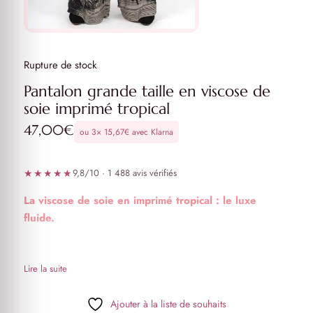
Rupture de stock
Pantalon grande taille en viscose de
soie imprimé tropical
47,00
€
ou 3×
15,67
€
avec Klarna
★★★★★
9,8/10 · 1 488 avis vérifiés
La viscose de soie en imprimé tropical : le luxe
fluide.
Pantalon en viscose de soie imprimé tropical
Taille unique convenant jusqu’au 50/52
Lire la suite
Poches plaquées
Coupe ample
Ajouter à la liste de souhaits