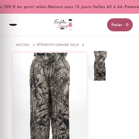
100 € en point relais
Retours sous 15 jours
Tailles 42 à 64
Paiement
◆
◆
◆
Panier · 0
ACCUEIL
/
VÊTEMENTS GRANDE TAILLE
/
PANTALONS ET JEANS GRANDE TAILLE
/
PANTALON GRANDE TAILLE EN VISCOSE DE SOIE IMPRIMÉ TROPICAL