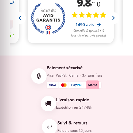
Paiement sécurisé
🔒
Visa, PayPal, Klarna · 3× sans frais
VISA
Pay
Pal
Klarna
Livraison rapide
🚚
Expédition en 24/48h
Suivi & retours
↩️
Retours sous 15 jours