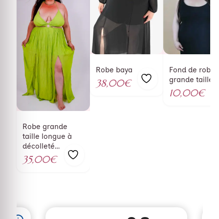
Robe baya
Fond de robe
grande taille
38,00
€
Ajouter
10,00
€
Aj
à la
à
liste
l
Robe grande
de
taille longue à
souhaits
décolleté
so
plongeant lime
35,00
€
Ajouter
à la
liste
de
souhaits