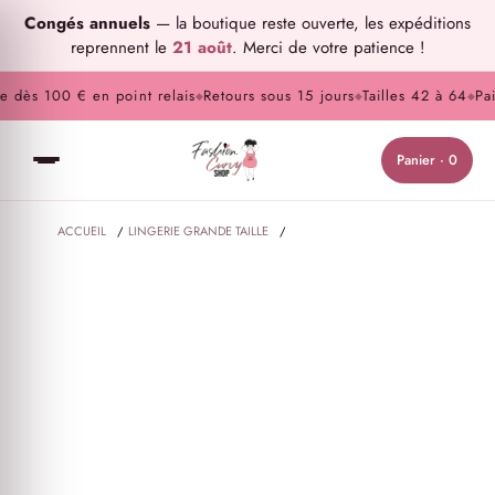
Congés annuels
— la boutique reste ouverte, les expéditions
reprennent le
21 août
. Merci de votre patience !
 dès 100 € en point relais
Retours sous 15 jours
Tailles 42 à 64
Paie
◆
◆
◆
Panier · 0
ACCUEIL
/
LINGERIE GRANDE TAILLE
/
LINGERIE DE NUIT GRANDE TAILLE
/
NUISETTE BICOLORE MESH ET DENTELLE