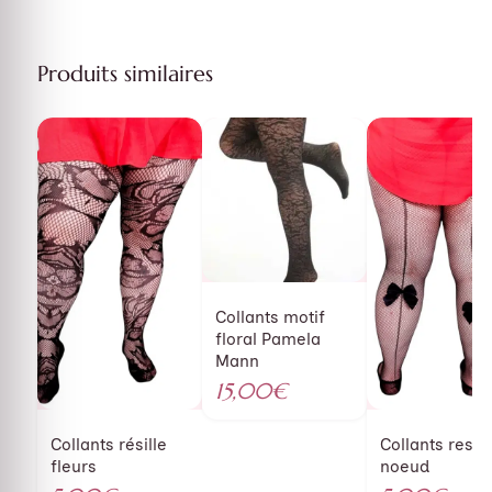
Produits similaires
Collants motif
floral Pamela
Mann
15,00
€
5.00
Collants résille
Collants resill
fleurs
noeud