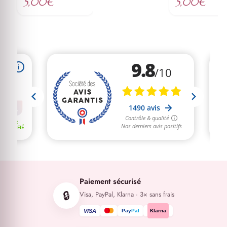
5,00
€
5,00
€
Paiement sécurisé
🔒
Visa, PayPal, Klarna · 3× sans frais
VISA
Pay
Pal
Klarna