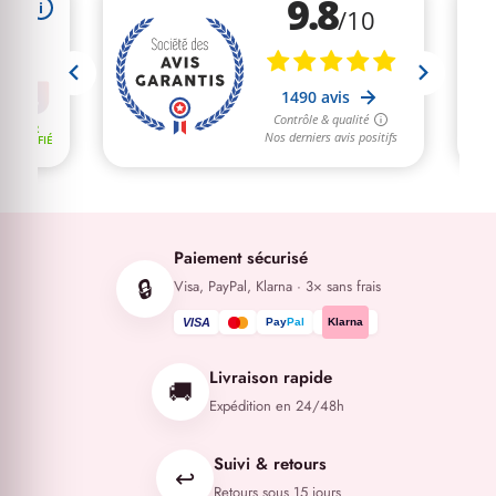
Paiement sécurisé
🔒
Visa, PayPal, Klarna · 3× sans frais
VISA
Pay
Pal
Klarna
Livraison rapide
🚚
Expédition en 24/48h
Suivi & retours
↩️
Retours sous 15 jours