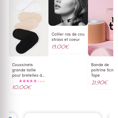
5.00
Collier ras de cou
strass et coeur
15,00
€
Coussinets
Bande de
grande taille
poitrine 5cm 
pour bretelles de
Tape
soutien gorge
21,90
€
10,00
€