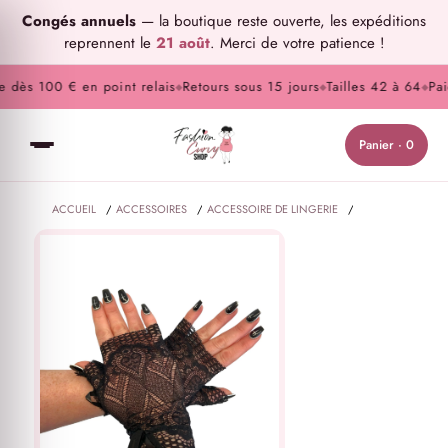
Congés annuels
— la boutique reste ouverte, les expéditions
reprennent le
21 août
. Merci de votre patience !
 dès 100 € en point relais
Retours sous 15 jours
Tailles 42 à 64
Paie
◆
◆
◆
Panier · 0
ACCUEIL
/
ACCESSOIRES
/
ACCESSOIRE DE LINGERIE
/
MITAINES GRANDE TAILLE DENTELLE AVEC NŒUD