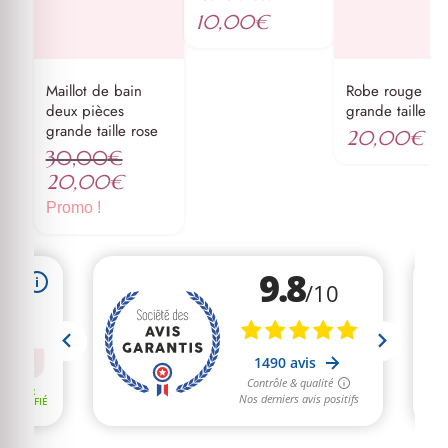
10,00
€
Maillot de bain
Robe rouge
deux pièces
grande taille
grande taille rose
20,00
€
30,00
€
Le
20,00
€
prix
Le
Promo !
initial
prix
était :
actuel
30,00€.
est :
20,00€.