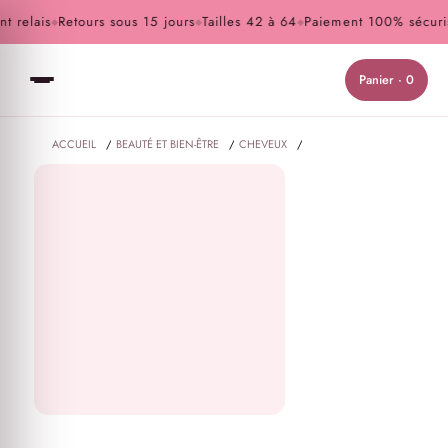
 relais
Retours sous 15 jours
Tailles 42 à 64
Paiement 100% sécuris
◆
◆
◆
Panier · 0
ACCUEIL
/
BEAUTÉ ET BIEN-ÊTRE
/
CHEVEUX
/
MASQUE SOS DÉTOX MAISON OUD