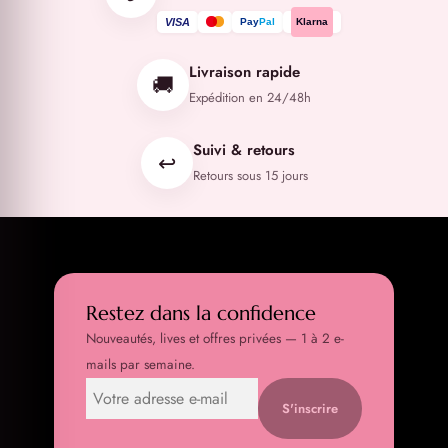
VISA
Pay
Pal
Klarna
Livraison rapide
🚚
Expédition en 24/48h
Suivi & retours
↩️
Retours sous 15 jours
Restez dans la confidence
Nouveautés, lives et offres privées — 1 à 2 e-
mails par semaine.
S'inscrire