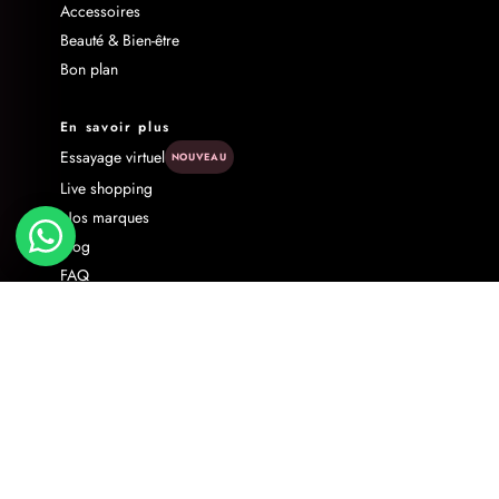
Accessoires
Beauté & Bien-être
Bon plan
En savoir plus
Essayage virtuel
NOUVEAU
Live shopping
Nos marques
Blog
FAQ
Livraison & Retour
Contact
À propos
Programme d'affiliation
Politique de confidentialité
Nos conseils pour bien laver vos vêtements