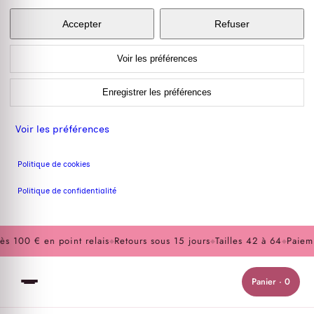
Accepter
Refuser
Voir les préférences
Enregistrer les préférences
Voir les préférences
Politique de cookies
Politique de confidentialité
 100 € en point relais
Retours sous 15 jours
Tailles 42 à 64
Paiemen
◆
◆
◆
Panier · 0