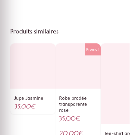
Produits similaires
Promo !
Jupe Jasmine
Robe brodée
transparente
35,00
€
rose
35,00
€
Le
prix
20,00
€
Tee-shirt gra