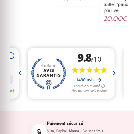
initial
Le
taille j’peux p
j’ai live
était :
prix
20,00
€
35,00€.
actuel
est :
20,00€.
Paiement sécurisé
🔒
Visa, PayPal, Klarna · 3× sans frais