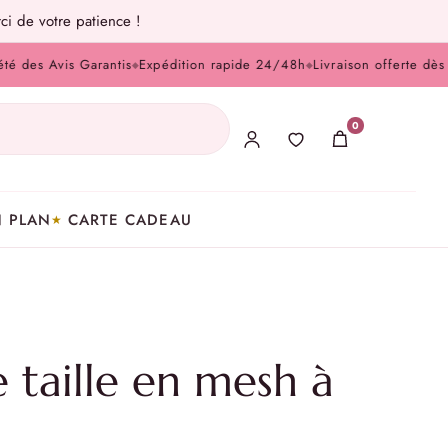
ci de votre patience !
Avis Garantis
Expédition rapide 24/48h
Livraison offerte dès 100 €
◆
◆
0
 PLAN
CARTE CADEAU
 taille en mesh à