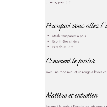
cinéma, pour 8 €.
Pourquoi vous allez l
Mesh transparent à pois
Esprit rétro cinéma
Prix doux : 8 €
Comment le porter
Avec une robe midi et un rouge à lèvres car
Matière et entretien
Lavage à la main à l’eau froide, séchage à p