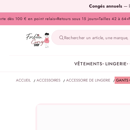
Congés annuels
— la
ès 100 € en point relais
Retours sous 15 jours
Tailles 42 à 64
Paieme
◆
◆
◆
VÊTEMENTS
LINGERIE
▾
▾
ACCUEIL
/
ACCESSOIRES
/
ACCESSOIRE DE LINGERIE
/
GANTS 