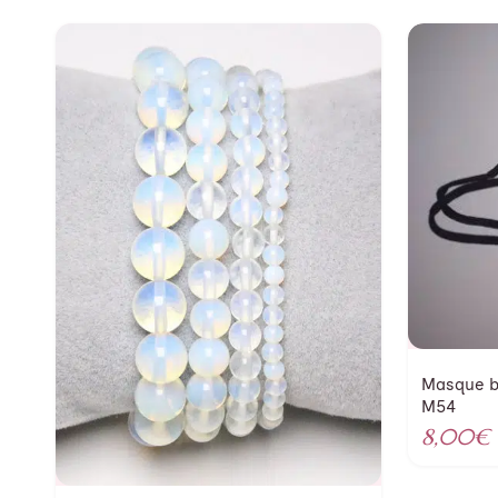
Masque be
M54
8,00
€