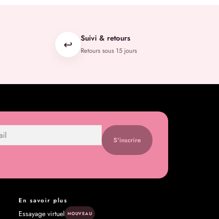
Suivi & retours
↩️
Retours sous 15 jours
S'inscrire
En savoir plus
Essayage virtuel
NOUVEAU