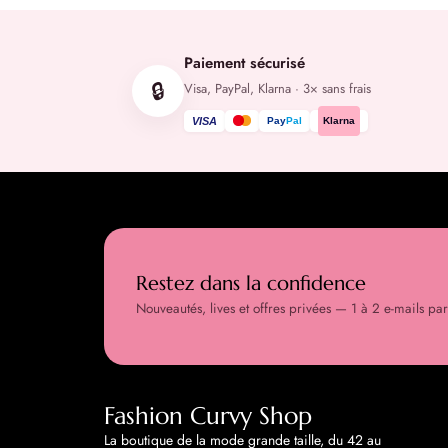
Paiement sécurisé
🔒
Visa, PayPal, Klarna · 3× sans frais
VISA
Pay
Pal
Klarna
Restez dans la confidence
Nouveautés, lives et offres privées — 1 à 2 e-mails pa
Fashion Curvy Shop
La boutique de la mode grande taille, du 42 au