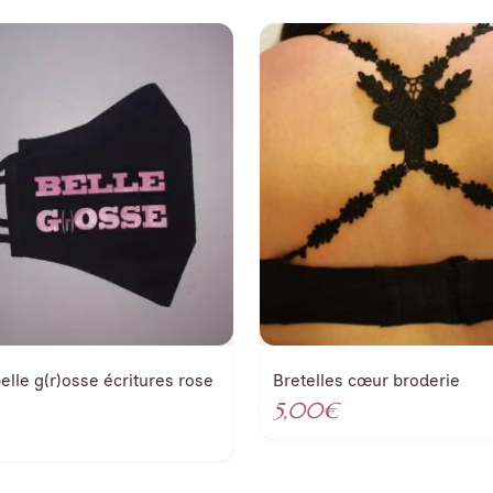
lle g(r)osse écritures rose
Bretelles cœur broderie
5,00
€