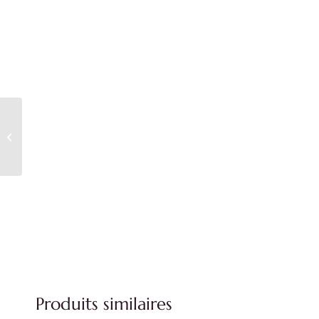
Gants grande taille
longs pailletés
Produits similaires