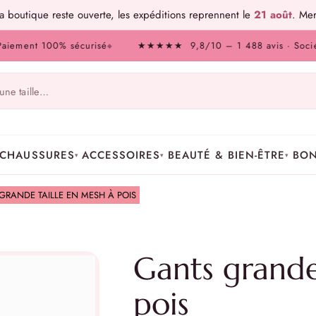
 boutique reste ouverte, les expéditions reprennent le
21 août
. Mer
nt 100% sécurisé
★★★★★ 9,8/10 – 1 488 avis · Société des 
◆
CHAUSSURES
ACCESSOIRES
BEAUTÉ & BIEN-ÊTRE
BON
▾
▾
▾
GRANDE TAILLE EN MESH À POIS
Gants grande
pois