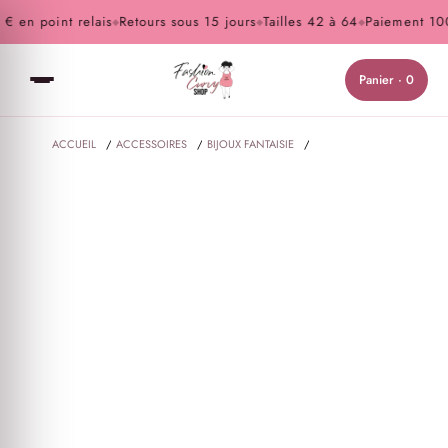
en point relais
Retours sous 15 jours
Tailles 42 à 64
Paiement 100%
◆
◆
◆
Panier · 0
ACCUEIL
/
ACCESSOIRES
/
BIJOUX FANTAISIE
/
ÉTOLE BRILLANTE