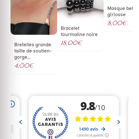
Masque belle
g(r)osse
8,00
€
Bracelet
tourmaline noire
18,00
€
Bretelles grande
taille de soutien-
gorge
transparentes à
4,00
€
strass inscription
love