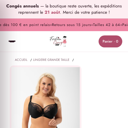
Congés annuels
— la boutique reste ouverte, les expéditions
reprennent le
21 août
. Merci de votre patience !
dès 100 € en point relais
Retours sous 15 jours
Tailles 42 à 64
Paiem
◆
◆
◆
Panier · 0
ACCUEIL
/
LINGERIE GRANDE TAILLE
/
LINGERIE DE JOUR GRANDE TAILLE
/
CULOTTES & STRINGS GRANDE TAILLE
/
CULOTTE GRANDE TAILLE EVIA NOIR