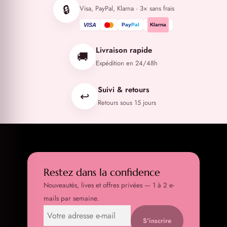
🔒
Visa, PayPal, Klarna · 3× sans frais
VISA
Pay
Pal
Klarna
Livraison rapide
🚚
Expédition en 24/48h
Suivi & retours
↩️
Retours sous 15 jours
Restez dans la confidence
Nouveautés, lives et offres privées — 1 à 2 e-
mails par semaine.
S'inscrire