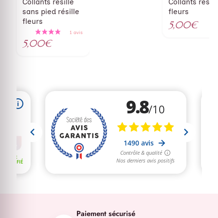
Collants résille
Collants résill
sans pied résille
fleurs
fleurs
5,00
€
5,00
€
Paiement sécurisé