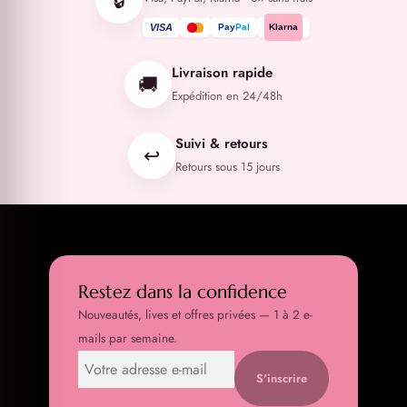
🔒
VISA
Pay
Pal
Klarna
Livraison rapide
🚚
Expédition en 24/48h
Suivi & retours
↩️
Retours sous 15 jours
Restez dans la confidence
Nouveautés, lives et offres privées — 1 à 2 e-
mails par semaine.
S'inscrire