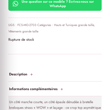
Une question sur ce modèle ? Écrivez-nous sur
Matière très stretch qui permet au haut de convenir à
WhatsApp
beaucoup de tailles
UGS :
FCS-MO-2703
Catégories :
Hauts et Tuniques grande taille
,
Vêtements grande taille
Rupture de stock
Description
Informations complémentaires
Un côté manche courte, un côté épaule dénudée à bretelle
breloques strass « WOW » et laçage : ce crop top asymétrique