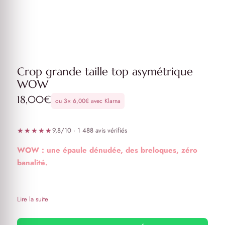
Crop grande taille top asymétrique
WOW
18,00
€
ou 3×
6,00
€
avec Klarna
★★★★★
9,8/10 · 1 488 avis vérifiés
WOW : une épaule dénudée, des breloques, zéro
banalité.
Crop top asymétrique WOW
Un Coté manches courtes et un côté épaule dénudée
Lire la suite
avec une bretelle breloques lettres strass “WOW”
Laçage sur le côté épaule dénudée