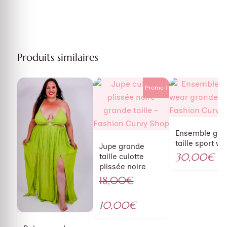
Produits similaires
Promo !
Ensemble gra
taille sport we
Jupe grande
30,00
€
taille culotte
plissée noire
18,00
€
Le
prix
Le
10,00
€
initial
prix