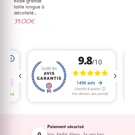
était :
actuel
Robe grande
taille longue à
18,00€.
est :
décolleté
10,00€.
plongeant lime
35,00
€
Paiement sécurisé
Visa, PayPal, Klarna · 3× sans frais