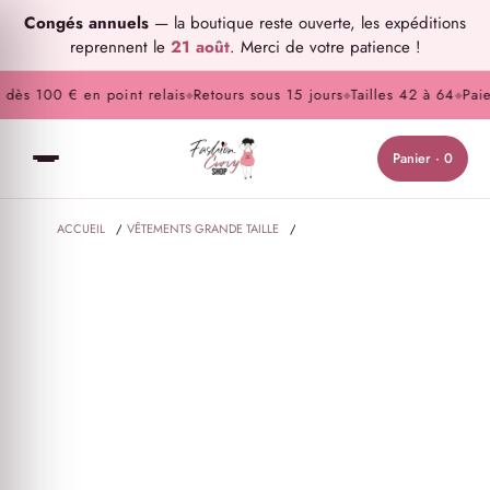
Congés annuels
— la boutique reste ouverte, les expéditions
reprennent le
21 août
. Merci de votre patience !
dès 100 € en point relais
Retours sous 15 jours
Tailles 42 à 64
Paiem
◆
◆
◆
Panier · 0
ACCUEIL
/
VÊTEMENTS GRANDE TAILLE
/
HAUTS ET TUNIQUES GRANDE TAILLE
/
CROP GRANDE TAILLE TOP ASYMÉTRIQUE WOW