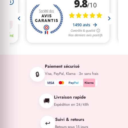
Paiement sécurisé
🔒
Visa, PayPal, Klarna · 3× sans frais
VISA
Pay
Pal
Klarna
Livraison rapide
🚚
Expédition en 24/48h
Suivi & retours
↩️
Retours sous 15 jours