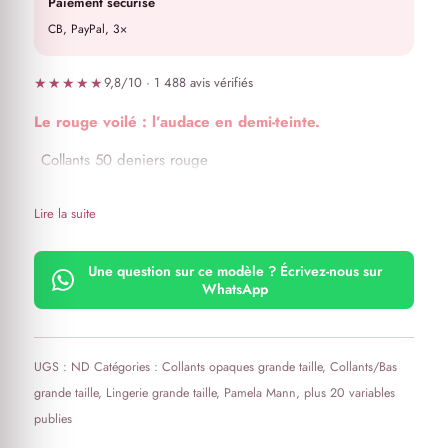
Paiement sécurisé
CB, PayPal, 3×
★★★★★
9,8/10 · 1 488 avis vérifiés
Le rouge voilé : l’audace en demi-teinte.
Collants 50 deniers rouge
Lire la suite
Une question sur ce modèle ? Écrivez-nous sur
WhatsApp
UGS :
ND
Catégories :
Collants opaques grande taille
,
Collants/Bas
grande taille
,
Lingerie grande taille
,
Pamela Mann
,
plus 20 variables
publies