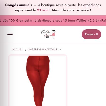
Congés annuels
— la boutique reste ouverte, les expéditions
reprennent le
21 août
. Merci de votre patience !
 dès 100 € en point relais
Retours sous 15 jours
Tailles 42 à 64
Paie
◆
◆
◆
Panier · 0
ACCUEIL
/
LINGERIE GRANDE TAILLE
/
COLLANTS/BAS GRANDE TAILLE
/
COLLANTS OPAQUES GRANDE TAILLE
/
COLLANTS 50 DENIERS ROUGE