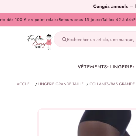
Congés annuels
— la
ès 100 € en point relais
Retours sous 15 jours
Tailles 42 à 64
Paieme
◆
◆
◆
VÊTEMENTS
LINGERIE
▾
▾
ACCUEIL
/
LINGERIE GRANDE TAILLE
/
COLLANTS/BAS GRANDE T