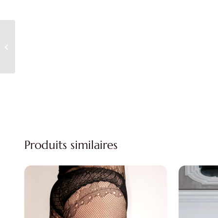
Collants grande taille
50 deniers gris Pamela
Mann
Produits similaires