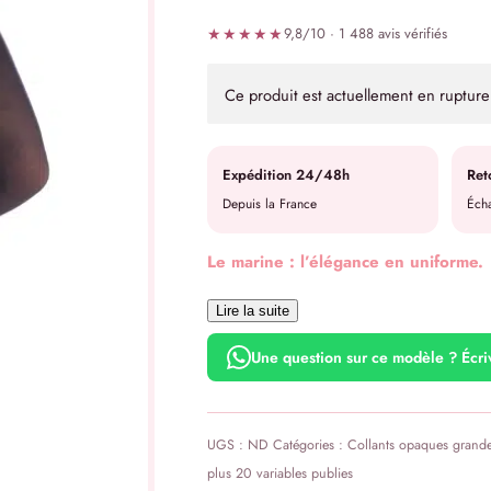
★★★★★
9,8/10 · 1 488 avis vérifiés
Ce produit est actuellement en rupture 
Expédition 24/48h
Ret
Depuis la France
Écha
Le marine : l’élégance en uniforme.
Lire la suite
Une question sur ce modèle ? Écr
UGS :
ND
Catégories :
Collants opaques grande 
plus 20 variables publies