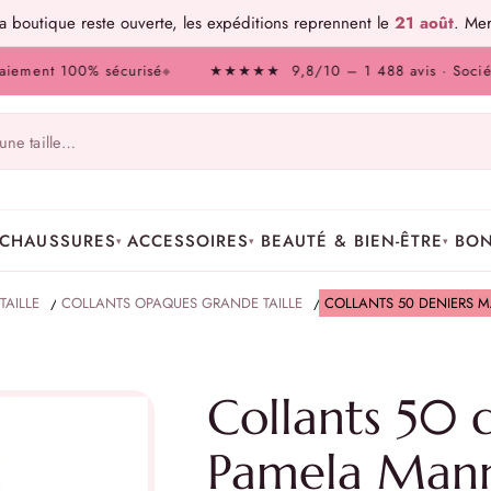
 boutique reste ouverte, les expéditions reprennent le
21 août
. Mer
nt 100% sécurisé
★★★★★ 9,8/10 – 1 488 avis · Société des 
◆
CHAUSSURES
ACCESSOIRES
BEAUTÉ & BIEN-ÊTRE
BON
▾
▾
▾
AILLE
/
COLLANTS OPAQUES GRANDE TAILLE
/
COLLANTS 50 DENIERS 
Collants 50 
Pamela Man