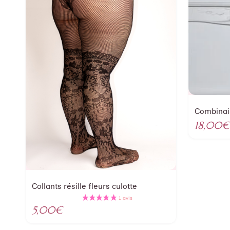
Combinais
18,00
€
Collants résille fleurs culotte
5,00
€