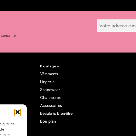
r semaine.
Boutique
Vêtements
Lingerie
Shapewear
Chaussures
Accessoires
Beauté & Bien-être
Bon plan
s que les
 de
que le