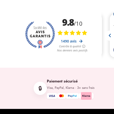
Paiement sécurisé
🔒
Visa, PayPal, Klarna · 3× sans frais
VISA
Pay
Pal
Klarna