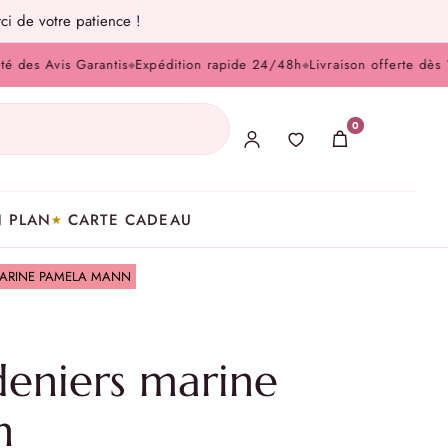
ci de votre patience !
Avis Garantis
Expédition rapide 24/48h
Livraison offerte dès 100 €
◆
◆
0
 PLAN
CARTE CADEAU
MARINE PAMELA MANN
deniers marine
n