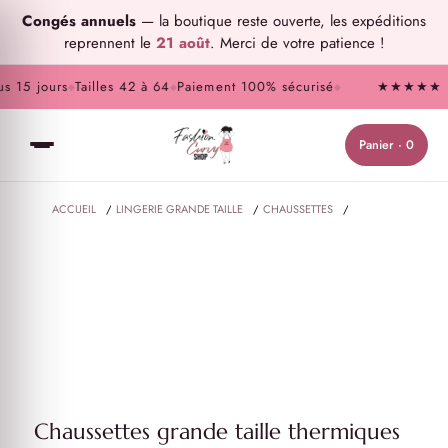
Congés annuels
— la boutique reste ouverte, les expéditions
reprennent le
21 août
. Merci de votre patience !
 15 jours
Tailles 42 à 64
Paiement 100% sécurisé
★★★★★ 9,8/1
◆
◆
◆
Panier · 0
ACCUEIL
/
LINGERIE GRANDE TAILLE
/
CHAUSSETTES
/
CHAUSSETTES GRANDE TAILLE THERMIQUES
Chaussettes grande taille thermiques