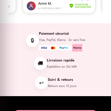
Paiement sécurisé
🔒
Visa, PayPal, Klarna · 3× sans frais
VISA
Pay
Pal
Klarna
Livraison rapide
🚚
Expédition en 24/48h
Suivi & retours
↩️
Retours sous 15 jours