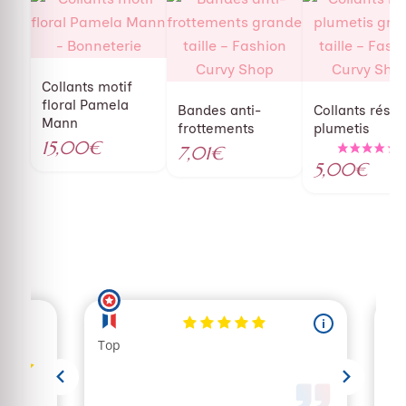
Collants motif
floral Pamela
Bandes anti-
Collants résill
Mann
frottements
plumetis
15,00
€
7,01
€
5,00
€