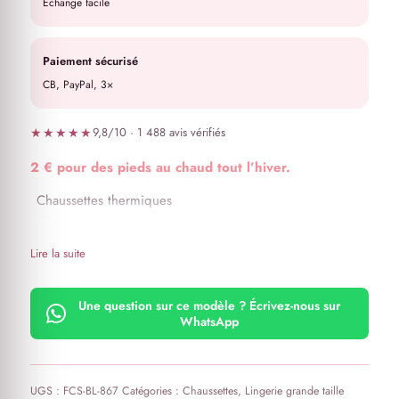
Échange facile
Paiement sécurisé
CB, PayPal, 3×
★★★★★
9,8/10 · 1 488 avis vérifiés
2 € pour des pieds au chaud tout l’hiver.
Chaussettes thermiques
Elles conviennent jusqu’à une pointure 42
Intérieur chaud molletonné
Lire la suite
Couture seulement à l’empiècement avant et reste sans
couture
Une question sur ce modèle ? Écrivez-nous sur
Elles ne serrent pas la cheville
WhatsApp
UGS :
FCS-BL-867
Catégories :
Chaussettes
,
Lingerie grande taille