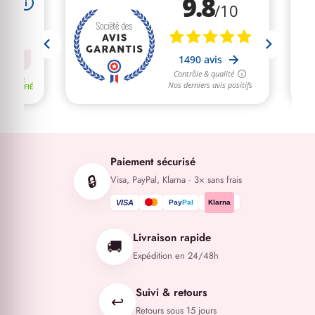
Paiement sécurisé
🔒
Visa, PayPal, Klarna · 3× sans frais
VISA
Pay
Pal
Klarna
Livraison rapide
🚚
Expédition en 24/48h
Suivi & retours
↩️
Retours sous 15 jours