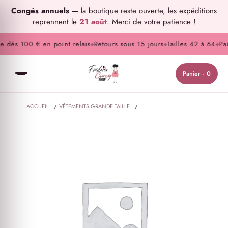
Congés annuels
— la boutique reste ouverte, les expéditions
reprennent le
21 août
. Merci de votre patience !
 dès 100 € en point relais
Retours sous 15 jours
Tailles 42 à 64
Paie
◆
◆
◆
Panier · 0
ACCUEIL
/
VÊTEMENTS GRANDE TAILLE
/
CHAUSSETTES GRANDE TAILLE EN MESH À POIS NOIRES