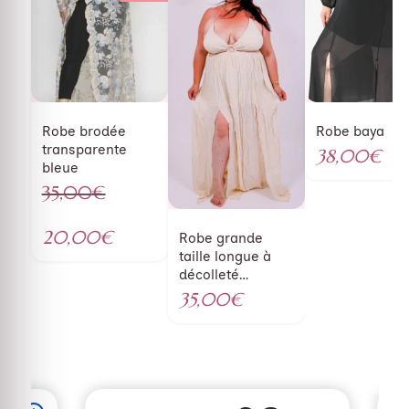
Robe brodée
Robe baya
transparente
38,00
€
bleue
35,00
€
Le
prix
20,00
€
Robe grande
initial
Le
taille longue à
décolleté
était :
prix
plongeant beige
35,00
€
35,00€.
actuel
est :
20,00€.