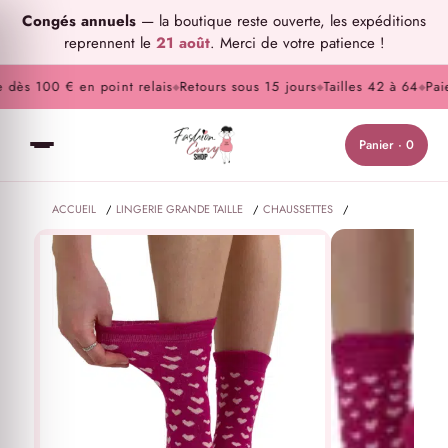
Congés annuels
— la boutique reste ouverte, les expéditions
reprennent le
21 août
. Merci de votre patience !
dès 100 € en point relais
Retours sous 15 jours
Tailles 42 à 64
Paiem
◆
◆
◆
Panier · 0
ACCUEIL
/
LINGERIE GRANDE TAILLE
/
CHAUSSETTES
/
CHAUSETTES GRANDE TAILLE WIDE FIT COEURS ROSES