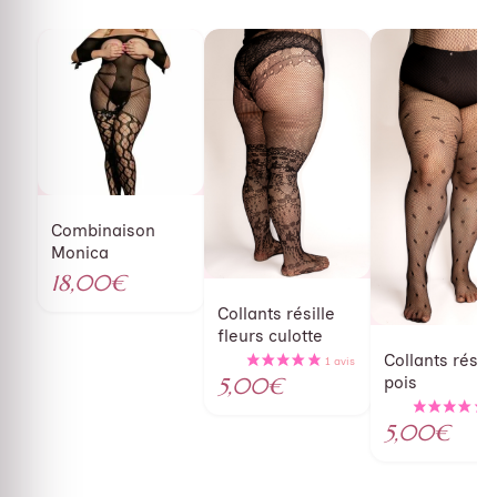
Combinaison
Monica
18,00
€
Collants résille
fleurs culotte
Collants résill
pois
5,00
€
5,00
€