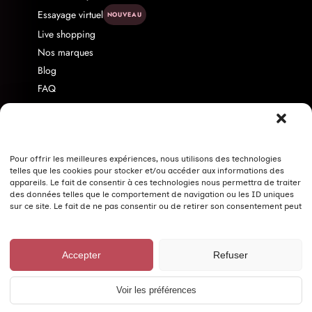
Essayage virtuel
NOUVEAU
Live shopping
Nos marques
Blog
FAQ
Livraison & Retour
Contact
À propos
Programme d'affiliation
Pour offrir les meilleures expériences, nous utilisons des technologies
telles que les cookies pour stocker et/ou accéder aux informations des
Politique de confidentialité
appareils. Le fait de consentir à ces technologies nous permettra de traiter
des données telles que le comportement de navigation ou les ID uniques
Nos conseils pour bien laver vos vêtements
sur ce site. Le fait de ne pas consentir ou de retirer son consentement peut
avoir un effet négatif sur certaines caractéristiques et fonctions.
© Fashion Curvy Shop 2026 ·
Mentions légales
·
CGV
·
Accepter
Refuser
Confidentialité
·
Cookies
Voir les préférences