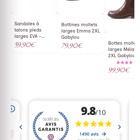
Sandales à
Bottines mollets
talons pieds
larges Emma 2XL
larges EVA –
Gabylou
Gabylou
Bottes mollet
59,90
€
79,90
€
larges Mélani
2XL Gabylou
99,90
€