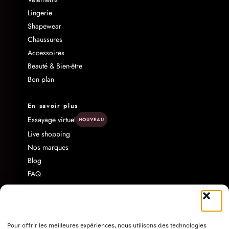
Lingerie
Shapewear
Chaussures
Accessoires
Beauté & Bien-être
Bon plan
En savoir plus
Essayage virtuel
NOUVEAU
Live shopping
Nos marques
Blog
FAQ
Livraison & Retour
Contact
À propos
Programme d'affiliation
Pour offrir les meilleures expériences, nous utilisons des technologies