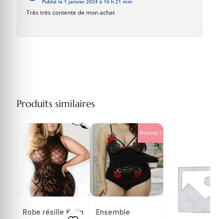
Publié le 1 janvier 2024 à 16 h 21 min
Très très contente de mon achat
Produits similaires
Promo !
P
Robe résille Katia
Ensemble